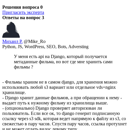
Решения вопроса
0
Пригласить эксперта
Ответы на вопрос
3
Михаил Р.
@Mike_Ro
Python, JS, WordPress, SEO, Bots, Adversting
У меня есть api на Django, который получается
метаданные фильма, но вот где мне хранить сами
фильмы ?
- Фильмы храним не в самом django, для хранения можно
использовать любой s3 вариант или отдельное vds+nginx
хранилище.
- Django хранит данные фильмов, а при обращении к нему -
выдает путь к нужному фильму из хранилища выше.
- (опционально) Django проверяет авторизован ли
пользователь. Если все ок, то django генерит подписанную
ссылку через s3 sdk, которая ведет напрямую к файлу из s3, со
свежестью в пару часов. Спустя пару часов, ссылка протухнет
и не может отдать видос левому типу.