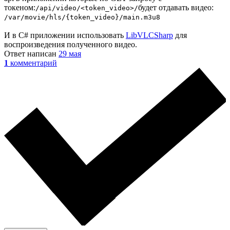
токеном:
будет отдавать видео:
/api/video/<token_video>/
/var/movie/hls/{token_video}/main.m3u8
И в C# приложении использовать
LibVLCSharp
для
воспроизведения полученного видео.
Ответ написан
29 мая
1
комментарий