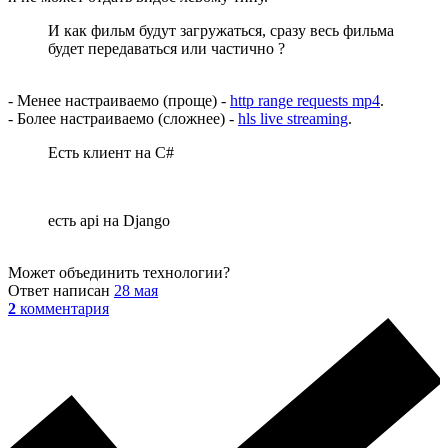
И как фильм будут загружаться, сразу весь фильма
будет передаваться или частично ?
- Менее настраиваемо (проще) -
http range requests mp4
.
- Более настраиваемо (сложнее) -
hls live streaming
.
Есть клиент на C#
есть api на Django
Может объединить технологии?
Ответ написан
28 мая
2
комментария