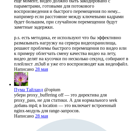
еще момент, видео должно быть закодировано с
параметрами, готовыми для потокового
воспроизведения и быстрого перемещения по нему...
например если расстояние между ключевыми кадрами
будет большим, при случайном перемещении будут
заметные задержки.
p.s. есть методика, ее используют что бы эффективно
размазывать нагрузку на сервера видеохранилища,
решают проблемы быстрого перемещения по видео или
к примеру облегчать смену качества видео на лету,
видео делят на кусочки по несколько секунд, собирают в
плейлист .m3u8 и уже его воспроизводят как видеофайл.
Написано
28 мая
Пума Тайланд
@opium
убери proxy_buffering off — это директива для
proxy_pass, не для статики. А для нормального seek
добавь mp4; в location — это включает встроенный
nginx-модуль для range-запросов.
Написано
28 мая