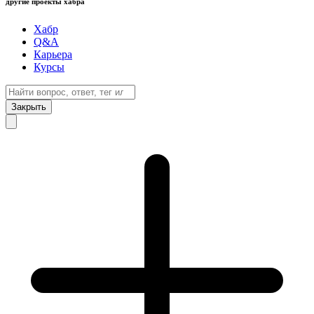
другие проекты хабра
Хабр
Q&A
Карьера
Курсы
Закрыть