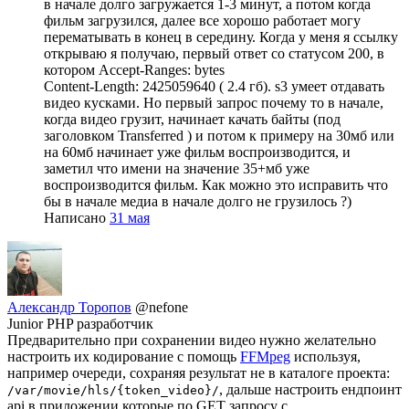
в начале долго загружается 1-3 минут, а потом когда
фильм загрузился, далее все хорошо работает могу
перематывать в конец в середину. Когда у меня я ссылку
открываю я получаю, первый ответ со статусом 200, в
котором Accept-Ranges: bytes
Content-Length: 2425059640 ( 2.4 гб). s3 умеет отдавать
видео кусками. Но первый запрос почему то в начале,
когда видео грузит, начинает качать байты (под
заголовком Transferred ) и потом к примеру на 30мб или
на 60мб начинает уже фильм воспроизводится, и
заметил что имени на значение 35+мб уже
воспроизводится фильм. Как можно это исправить что
бы в начале медиа в начале долго не грузилось ?)
Написано
31 мая
Александр Торопов
@nefone
Junior PHP разработчик
Предварительно при сохранении видео нужно желательно
настроить их кодирование с помощь
FFMpeg
используя,
например очереди, сохраняя результат не в каталоге проекта:
, дальше настроить ендпоинт
/var/movie/hls/{token_video}/
api в приложении которые по GET запросу с