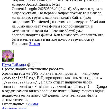
котором Accept-Ranges: bytes
Content-Length: 2425059640 ( 2.4 гб). s3 умеет отдавать
видео кусками. Но первый запрос почему то в начале,
когда видео грузит, начинает качать байты (под
заголовком Transferred ) и потом к примеру на 30мб или
на 60мб начинает уже фильм воспроизводится, и
заметил что имени на значение 35+мб уже
воспроизводится фильм. Как можно это исправить что
бы в начале медиа в начале долго не грузилось ?)
Написано
31 мая
Пума Тайланд
@opium
Просто люблю качественно работать
Храни на том же VPS, но вне папки проекта — например
. В Django прописываешь
/var/media/films/
MEDIA_ROOT =
, а nginx отдаёт напрямую через
'/var/media/films/'
— Django
location /media/ { alias /var/media/films/; }
в отдаче самого видео вообще не нужен. Range requests nginx
поддерживает нативно, C# клиент получает куски файла
автоматически.
Ответ написан
28 мая
4
комментария