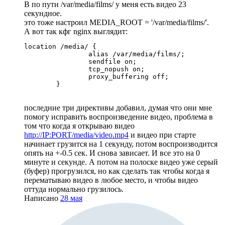
В по пути /var/media/films/ у меня есть видео 23
секундное.
это тоже настроил MEDIA_ROOT = '/var/media/films/'.
А вот так кфг nginx выглядит:
location /media/ {

                alias /var/media/films/;

                sendfile on;

                tcp_nopush on;

                proxy_buffering off;

        }
последние три директивы добавил, думая что они мне
помогу исправить воспроизведение видео, проблема в
том что когда я открываю видео
http://IP:PORT/media/video.mp4
и видео при старте
начинает грузится на 1 секунду, потом воспроизводится
опять на +-0.5 сек. И снова зависает. И все это на 0
минуте и секунде. А потом на полоске видео уже серый
(буфер) прогрузился, но как сделать так чтобы когда я
перематываю видео в любое место, и чтобы видео
оттуда нормально грузилось.
Написано
28 мая