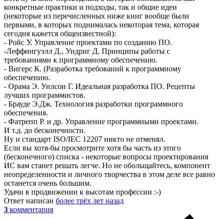
конкретные практики и подходы, так и общие идеи
(некоторые из перечисленных ниже книг вообще были
первыми, в которых поднималась некоторая тема, которая
сегодня кажется общеизвестной):
- Ройс У. Управление проектами по созданию ПО.
-Леффингуэлл Д., Уидриг Д. Принципы работы с
требованиями к программному обеспечению.
- Вигерс К. (Разработка требований к программному
обеспечению.
- Орама Э. Уилсон Г. Идеальная разработка ПО. Рецепты
лучших программистов.
- Брауде Э.Дж. Технология разработки программного
обеспечения.
- Фатрепп Р. и др. Управление программными проектами.
И т.д. до бесконечности.
Ну и стандарт ISO/IEC 12207 никто не отменял.
Если вы хотя-бы просмотрите хотя бы часть из этого
(бесконечного) списка - некоторые вопросы проектирования
ИС вам станет решать легче. Но не обольщайтесь, компонент
неопределенности и личного творчества в этом деле все равно
останется очень большим.
Удачи в продвижении к высотам профессии :-)
Ответ написан
более трёх лет назад
3
комментария