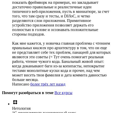
показать фреймворк на примерах, но закладывает
достаточно правильные и реалистичные идеи
типичного веб-приложения, пусть в миниатюре, за счет
того, что там сразу и тесты, и DI/IoC, и четко
разделяются слои приложения. Примитивное
устройство приложения позволяет держать его
полностью в голове и осознавать положительные
стороны подходов.
Как мне кажется, у новичка главная проблема с чтением
правильных книжек
про архитектуру в том, что он еще
не представляет себе тех проблем, панацеей для которых
являются эти советы (= Тут очень помогает реальная
работа, чтение чужого кода. Банальный живой опыт:
когда доканывают баги из-за копипасты, непокрытие
тестами монолитные куски кода и прочее, над чем
может висеть твоя фамилия и дата коммита давностью
больше месяца.
Написано
более трёх лет назад
Помогут разобраться в теме
Все курсы
Нетология
1C-программист: расширенный курс