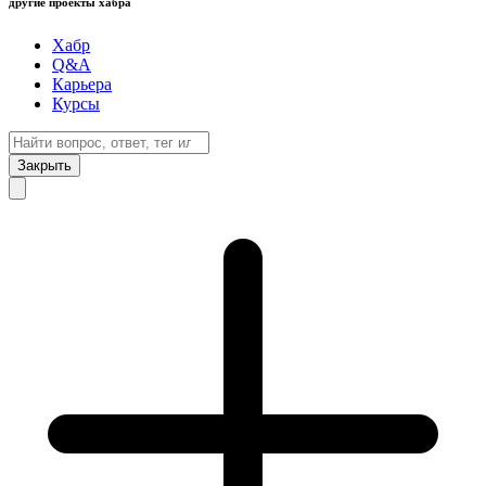
другие проекты хабра
Хабр
Q&A
Карьера
Курсы
Закрыть