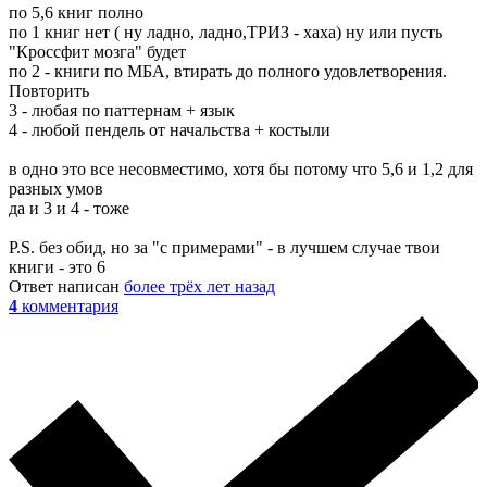
по 5,6 книг полно
по 1 книг нет ( ну ладно, ладно,ТРИЗ - хаха) ну или пусть
"Кроссфит мозга" будет
по 2 - книги по МБА, втирать до полного удовлетворения.
Повторить
3 - любая по паттернам + язык
4 - любой пендель от начальства + костыли
в одно это все несовместимо, хотя бы потому что 5,6 и 1,2 для
разных умов
да и 3 и 4 - тоже
P.S. без обид, но за "с примерами" - в лучшем случае твои
книги - это 6
Ответ написан
более трёх лет назад
4
комментария