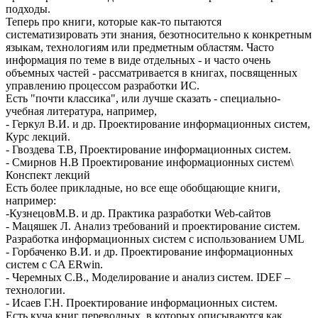
подходы.
Теперь про книги, которые как-то пытаются
систематизировать эти знания, безотносительно к конкретным
языкам, технологиям или предметным областям. Часто
информация по теме в виде отдельных - и часто очень
объемных частей - рассматривается в книгах, посвященных
управлению процессом разработки ИС.
Есть "почти классика", или лучше сказать - специально-
учебная литература, например,
- Геркул В.И. и др. Проектирование информационных систем,
Курс лекций.
- Гвоздева Т.В, Проектирование информационных систем.
- Смирнов Н.В Проектирование информационных систем\
Конспект лекций
Есть более прикладные, но все еще обобщающие книги,
например:
-КузнецовМ.В. и др. Практика разработки Web-сайтов
- Мацяшек Л. Анализ требований и проектирование систем.
Разработка информационных систем с использованием UML
- Горбаченко В.И. и др. Проектирование информационных
систем с CA ERwin.
- Черемных С.В., Моделирование и анализ систем. IDEF –
технологии.
- Исаев Г.Н. Проектирование информационных систем.
Есть куча книг переводных, в которых описываются как