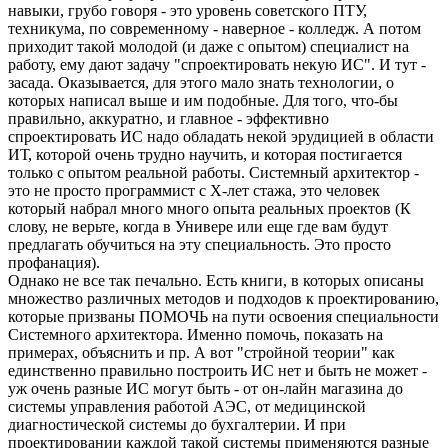
навыки, грубо говоря - это уровень советского ПТУ,
техникума, по современному - наверное - колледж. А потом
приходит такой молодой (и даже с опытом) специалист на
работу, ему дают задачу "спроектировать некую ИС". И тут -
засада. Оказывается, для этого мало знать технологии, о
которых написал выше и им подобные. Для того, что-бы
правильно, аккуратно, и главное - эффективно
спроектировать ИС надо обладать некой эрудицией в области
ИТ, которой очень трудно научить, и которая постигается
только с опытом реальной работы. Системный архитектор -
это не просто программист с Х-лет стажа, это человек
который набрал много много опыта реальных проектов (К
слову, не верьте, когда в Универе или еще где вам будут
предлагать обучиться на эту специальность. Это просто
профанация).
Однако не все так печально. Есть книги, в которых описаны
множество различных методов и подходов к проектированию,
которые призваны ПОМОЧЬ на пути освоения специальности
Системного архитектора. Именно помочь, показать на
примерах, объяснить и пр. А вот "стройной теории" как
единственно правильно построить ИС нет и быть не может -
уж очень разные ИС могут быть - от он-лайн магазина до
системы управления работой АЭС, от медицинской
диагностической системы до бухгалтерии. И при
проектировании каждой такой системы применяются разные