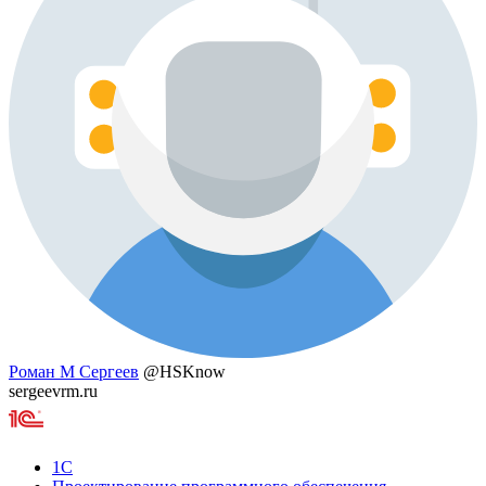
Роман М Сергеев
@HSKnow
sergeevrm.ru
1С