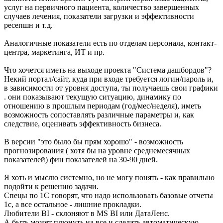
услуг на первичного пациента, количество завершенных
случаев лечения, показатели загрузки и эффективности
ресепшн и т.д.
Аналогичные показатели есть по отделам персонала, контакт-
центра, маркетинга, ИТ и пр.
Что хочется иметь на выходе проекта "Система дашбордов"?
Некий портал/сайт, куда при входе требуется логин/пароль и,
в зависимости от уровня доступа, ты получаешь свои графики
. они показывают текущую ситуацию, динамику по
отношению в прошлым периодам (год/мес/неделя), иметь
возможность сопоставлять различные параметры и, как
следствие, оценивать эффективность бизнеса.
В версии "это было бы прям хорошо" - возможность
прогнозирования ( хотя бы на уровне среднемесячных
показателей) фин показателей на 30-90 дней.
Я хоть и мыслю системно, но не могу понять - как правильно
подойти к решению задачи.
Спецы по 1С говорят, что надо использовать базовые отчеты
1с, а все остальное - лишние прокладки.
Любители BI - склоняют в MS BI или ДатаЛенс.
А быть может плюнуть на все и сделать автоматическую