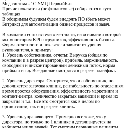
Мед система - 1С УМЦ ПервыйБит
Прочие показатели (не финансовые) собираются в гугл
таблицах
В обозримом будущем будем внедрять ПО (быть может
Битрикс) для автоматизации бизнес-процессов и задач.
В компании есть система отчетности, на основании которой
мы мониторим KPI сотрудников, эффективность бизнеса.
Форма отчетности и показатели зависят от уровня
руководителя, к примеру:
1. Уровень собственника, отчеты: Выручка (общая по
компании и в разрезе центров), прибыль, маржинальность,
свободный и дисконтированный денежный поток, норма
прибыли и т.д. Все данные смотрятся в разрезе план/факт.
2. Уровень директора. Смотрится, что и собственник, но
дополняется: загрузка клиник, рентабельность по отделениям,
время простоя оборудования, эффективность маркетинга и
контакт-центра, количество закрытых вакансий и время их
закрытия и т.д.. Все это смотрится как в целом по
организации, так и в разрезе клиник.
3. Уровень управляющего. Примерно все тоже, что у
директора, но только по 1 клинике и детализируется на
кабинеты и/или врачей. Тут смотрим первичные пациенты,