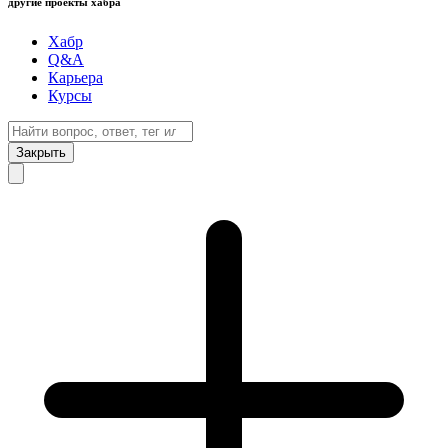
другие проекты хабра
Хабр
Q&A
Карьера
Курсы
Закрыть