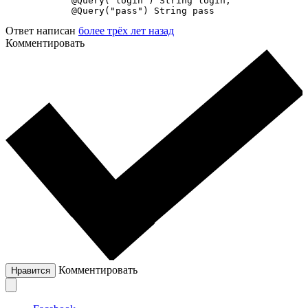
            @Query("login") String login,

            @Query("pass") String pass
Ответ написан
более трёх лет назад
Комментировать
Комментировать
Нравится