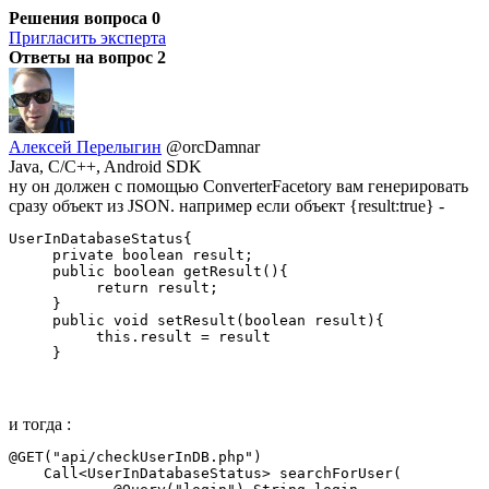
Решения вопроса
0
Пригласить эксперта
Ответы на вопрос
2
Алексей Перелыгин
@orcDamnar
Java, C/C++, Android SDK
ну он должен с помощью ConverterFacetory вам генерировать
сразу объект из JSON. например если объект {result:true} -
UserInDatabaseStatus{ 

     private boolean result; 

     public boolean getResult(){

          return result;

     } 

     public void setResult(boolean result){

          this.result = result

     }
и тогда :
@GET("api/checkUserInDB.php")

    Call<UserInDatabaseStatus> searchForUser(
