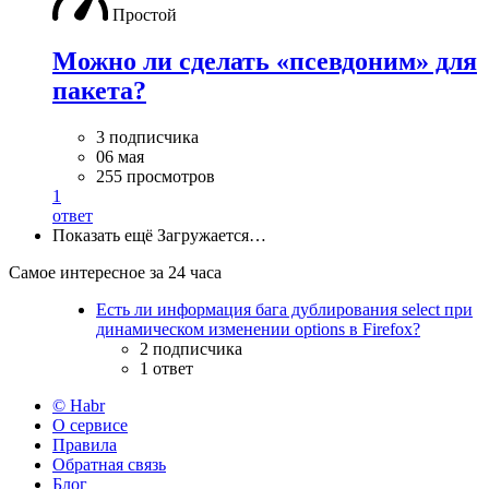
Простой
Можно ли сделать «псевдоним» для
пакета?
3 подписчика
06 мая
255 просмотров
1
ответ
Показать ещё
Загружается…
Самое интересное за 24 часа
Есть ли информация бага дублирования select при
динамическом изменении options в Firefox?
2 подписчика
1 ответ
© Habr
О сервисе
Правила
Обратная связь
Блог