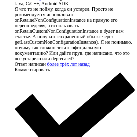
Java, C/C++, Android SDK
Я что то не пойму, когда он устарел. Просто не
рекомендуется использовать
onRetaineNonConfigurationInstance на прямую его
переопределяя, а использовать
onRetainCustomNonConfigurationInstance и будет вам
счастье. А получать сохраненный объект через
getLastCustomNonConfigurationInstance(). Я не понимаю,
почиму так сложно читать официальную
документацию? Или дайте прув, где написано, что это
все устарело или deprecated?
Ответ написан
более трёх лет назад
Комментировать