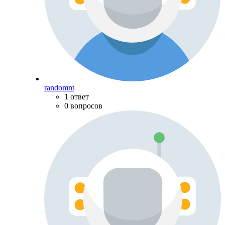
randomnt
1 ответ
0 вопросов