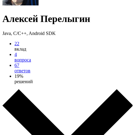
Алексей Перелыгин
Java, C/C++, Android SDK
22
вклад
4
вопроса
67
ответов
19%
решений