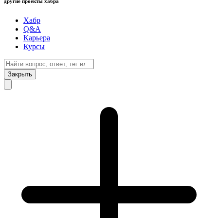
другие проекты хабра
Хабр
Q&A
Карьера
Курсы
Закрыть