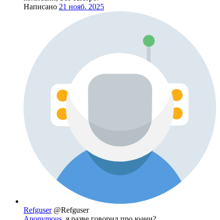
Написано
21 нояб. 2025
Refguser
@Refguser
Anonymous
, я разве говорил про юани?