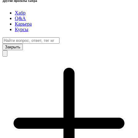
другие проекты хабра
Хабр
Q&A
Карьера
Курсы
Закрыть