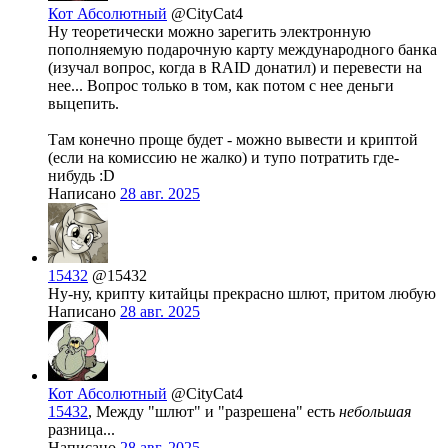
Кот Абсолютный
@CityCat4
Ну теоретически можно зарегить электронную
пополняемую подарочную карту международного банка
(изучал вопрос, когда в RAID донатил) и перевести на
нее... Вопрос только в том, как потом с нее деньги
выцепить.
Там конечно проще будет - можно вывести и криптой
(если на комиссию не жалко) и тупо потратить где-
нибудь :D
Написано
28 авг. 2025
15432
@15432
Ну-ну, крипту китайцы прекрасно шлют, притом любую
Написано
28 авг. 2025
Кот Абсолютный
@CityCat4
15432
, Между "шлют" и "разрешена" есть
небольшая
разница...
Написано
28 авг. 2025