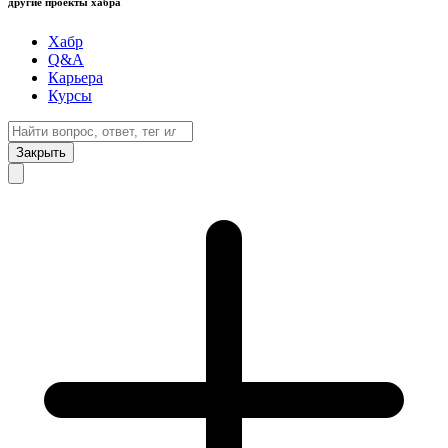
другие проекты хабра
Хабр
Q&A
Карьера
Курсы
Закрыть