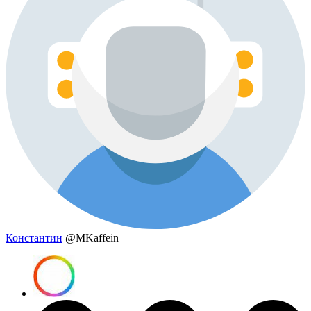
Константин
@MKaffein