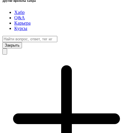
другие проекты хабра
Хабр
Q&A
Карьера
Курсы
Закрыть