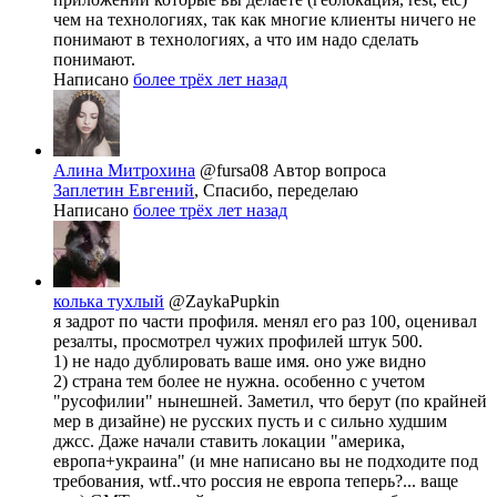
чем на технологиях, так как многие клиенты ничего не
понимают в технологиях, а что им надо сделать
понимают.
Написано
более трёх лет назад
Алина Митрохина
@fursa08
Автор вопроса
Заплетин Евгений
, Спасибо, переделаю
Написано
более трёх лет назад
колька тухлый
@ZaykaPupkin
я задрот по части профиля. менял его раз 100, оценивал
резалты, просмотрел чужих профилей штук 500.
1) не надо дублировать ваше имя. оно уже видно
2) страна тем более не нужна. особенно с учетом
"русофилии" нынешней. Заметил, что берут (по крайней
мер в дизайне) не русских пусть и с сильно худшим
джсс. Даже начали ставить локации "америка,
европа+украина" (и мне написано вы не подходите под
требования, wtf..что россия не европа теперь?... ваще