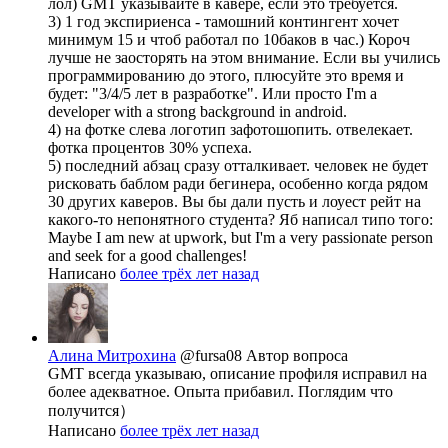
лол) GMT указывайте в кавере, если это требуется.
3) 1 год экспириенса - тамошний контингент хочет
минимум 15 и чтоб работал по 10баков в час.) Короч
лучше не заосторять на этом внимание. Если вы учились
программированию до этого, плюсуйте это время и
будет: "3/4/5 лет в разработке". Или просто I'm a
developer with a strong background in android.
4) на фотке слева логотип зафотошопить. отвелекает.
фотка процентов 30% успеха.
5) последний абзац сразу отталкивает. человек не будет
рисковать баблом ради бегинера, особенно когда рядом
30 других каверов. Вы бы дали пусть и лоуест рейт на
какого-то непонятного студента? Яб написал типо того:
Maybe I am new at upwork, but I'm a very passionate person
and seek for a good challenges!
Написано
более трёх лет назад
Алина Митрохина
@fursa08
Автор вопроса
GMT всегда указываю, описание профиля исправил на
более адекватное. Опыта прибавил. Поглядим что
получится）
Написано
более трёх лет назад