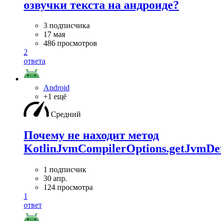
озвучки текста на андроиде?
3 подписчика
17 мая
486 просмотров
2
ответа
Android
+1 ещё
Средний
Почему не находит метод
KotlinJvmCompilerOptions.getJvmDef
1 подписчик
30 апр.
124 просмотра
1
ответ