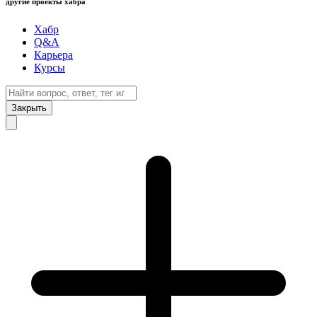
другие проекты хабра
Хабр
Q&A
Карьера
Курсы
Закрыть