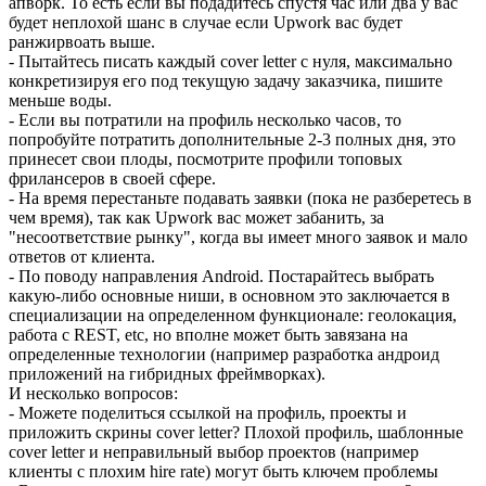
апворк. То есть если вы подадитесь спустя час или два у вас
будет неплохой шанс в случае если Upwork вас будет
ранжирвоать выше.
- Пытайтесь писать каждый cover letter с нуля, максимально
конкретизируя его под текущую задачу заказчика, пишите
меньше воды.
- Если вы потратили на профиль несколько часов, то
попробуйте потратить дополнительные 2-3 полных дня, это
принесет свои плоды, посмотрите профили топовых
фрилансеров в своей сфере.
- На время перестаньте подавать заявки (пока не разберетесь в
чем время), так как Upwork вас может забанить, за
"несоответствие рынку", когда вы имеет много заявок и мало
ответов от клиента.
- По поводу направления Android. Постарайтесь выбрать
какую-либо основные ниши, в основном это заключается в
специализации на определенном функционале: геолокация,
работа с REST, etc, но вполне может быть завязана на
определенные технологии (например разработка андроид
приложений на гибридных фреймворках).
И несколько вопросов:
- Можете поделиться ссылкой на профиль, проекты и
приложить скрины cover letter? Плохой профиль, шаблонные
cover letter и неправильный выбор проектов (например
клиенты с плохим hire rate) могут быть ключем проблемы