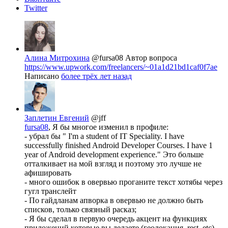
Twitter
Алина Митрохина
@fursa08
Автор вопроса
https://www.upwork.com/freelancers/~01a1d21bd1caf0f7ae
Написано
более трёх лет назад
Заплетин Евгений
@jff
fursa08
, Я бы многое изменил в профиле:
- убрал бы " I'm a student of IT Speciality. I have
successfully finished Android Developer Courses. I have 1
year of Android development experience." Это больше
отталкивает на мой взгляд и поэтому это лучше не
афишировать
- много ошибок в овервью проганите текст хотябы через
гугл транслейт
- По гайдланам апворка в овервью не должно быть
списков, только связный расказ;
- Я бы сделал в первую очередь акцент на функциях
приложений которые вы делаете (геолокация, rest, etc)