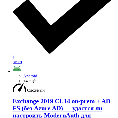
1
ответ
Android
+4 ещё
Сложный
Exchange 2019 CU14 on-prem + AD
FS (без Azure AD) — удаcтся ли
настроить ModernAuth для