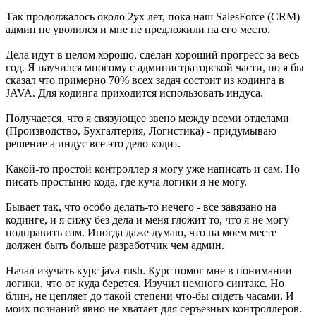
Так продолжалось около 2ух лет, пока наш SalesForce (CRM)
админ не уволился и мне не предложили на его место.
Дела идут в целом хорошо, сделан хороший прогресс за весь
год. Я научился многому с администраторской части, но я бы
сказал что примерно 70% всех задач состоит из кодинга в
JAVA. Для кодинга приходится использовать индуса.
Получается, что я связующее звено между всеми отделами
(Производство, Бухгалтерия, Логистика) - придумываю
решение а индус все это дело кодит.
Какой-то простой контроллер я могу уже написать и сам. Но
писать простыню кода, где куча логики я не могу.
Бывает так, что особо делать-то нечего - все завязано на
кодинге, и я сижу без дела и меня гложит то, что я не могу
подправить сам. Иногда даже думаю, что на моем месте
должен быть больше разработчик чем админ.
Начал изучать курс java-rush. Курс помог мне в понимании
логики, что от куда берется. Изучил немного синтакс. Но
блин, не цепляет до такой степени что-бы сидеть часами. И
моих познаний явно не хватает для серъезных контроллеров.