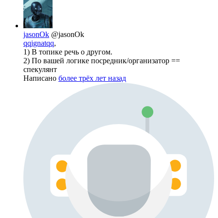
jasonOk
@jasonOk
qqignatqq
,
1) В топике речь о другом.
2) По вашей логике посредник/организатор ==
спекулянт
Написано
более трёх лет назад