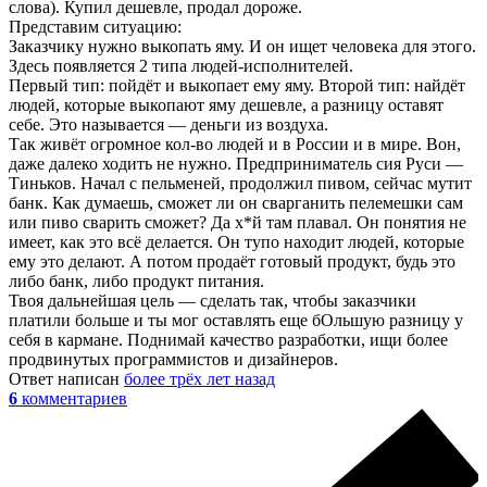
слова). Купил дешевле, продал дороже.
Представим ситуацию:
Заказчику нужно выкопать яму. И он ищет человека для этого.
Здесь появляется 2 типа людей-исполнителей.
Первый тип: пойдёт и выкопает ему яму. Второй тип: найдёт
людей, которые выкопают яму дешевле, а разницу оставят
себе. Это называется — деньги из воздуха.
Так живёт огромное кол-во людей и в России и в мире. Вон,
даже далеко ходить не нужно. Предприниматель сия Руси —
Тиньков. Начал с пельменей, продолжил пивом, сейчас мутит
банк. Как думаешь, сможет ли он сварганить пелемешки сам
или пиво сварить сможет? Да х*й там плавал. Он понятия не
имеет, как это всё делается. Он тупо находит людей, которые
ему это делают. А потом продаёт готовый продукт, будь это
либо банк, либо продукт питания.
Твоя дальнейшая цель — сделать так, чтобы заказчики
платили больше и ты мог оставлять еще бОльшую разницу у
себя в кармане. Поднимай качество разработки, ищи более
продвинутых программистов и дизайнеров.
Ответ написан
более трёх лет назад
6
комментариев