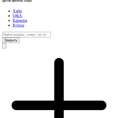
другие проекты хабра
Хабр
Q&A
Карьера
Курсы
Закрыть