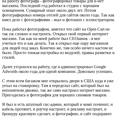
на работу фотографа - фотографировал товары для и-нет
магазина. Последний год работал в студии с хорошим
освещением. Сумарный опыт около двух лет. Потом
фотографировал номера отелей для сайтов около года. Так как
имел дело с фотографиями - знал и фотошоп с иллюстратором.
Пока работал фотографом, заметил что сайт на Open Cart не
так уж сложно и настроить. Открыл свой первый интернет
магазин. Так как на моей работе был СЕОшник - я мог
учиться что и как делать. Так я открыл еще пару магазинов
для людей под заказ. Конечно же, там особо ничего кастом не
было. Просто тонкая настройка из модулей, правка разметки и
стилей.
Далее утсроился на работу, где я администрировал Google
Adwords около года для одной компании. Довольно успешно.
С этим всем багажом мне открылись двери в США куда я уже
уехал на стажировку. Там я переделал сайт, который был на
непонятном движке, так же само настроил интрнет магазин.
Пригодилась и фотография для хороших снимков товаров.
Я был и есть штатный сис-админ, который и комп починит, и
кабель протянет, и роутер настроит, и рекламу настроит, и
брошуру красивую сделает, и фотографию, и сайт подправит.