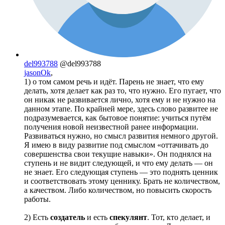
del993788
@del993788
jasonOk
,
1) о том самом речь и идёт. Парень не знает, что ему
делать, хотя делает как раз то, что нужно. Его пугает, что
он никак не развивается лично, хотя ему и не нужно на
данном этапе. По крайней мере, здесь слово развитее не
подразумевается, как бытовое понятие: учиться путём
получения новой неизвестной ранее информации.
Развиваться нужно, но смысл развития немного другой.
Я имею в виду развитие под смыслом «оттачивать до
совершенства свои текущие навыки». Он поднялся на
ступень и не видит следующей, и что ему делать — он
не знает. Его следующая ступень — это поднять ценник
и соответствовать этому ценнику. Брать не количеством,
а качеством. Либо количеством, но повысить скорость
работы.
2) Есть
создатель
и есть
спекулянт
. Тот, кто делает, и