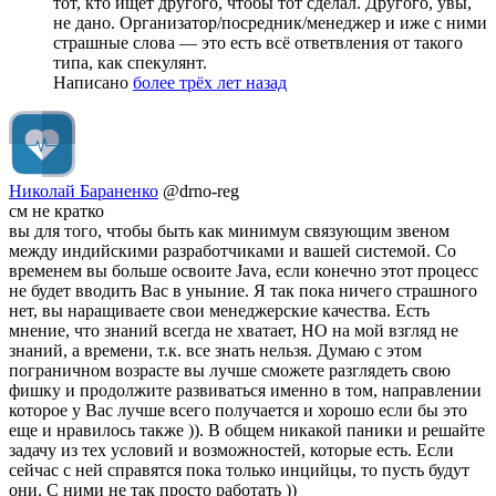
тот, кто ищет другого, чтобы тот сделал. Другого, увы,
не дано. Организатор/посредник/менеджер и иже с ними
страшные слова — это есть всё ответвления от такого
типа, как спекулянт.
Написано
более трёх лет назад
Николай Бараненко
@drno-reg
см не кратко
вы для того, чтобы быть как минимум связующим звеном
между индийскими разработчиками и вашей системой. Со
временем вы больше освоите Java, если конечно этот процесс
не будет вводить Вас в уныние. Я так пока ничего страшного
нет, вы наращиваете свои менеджерские качества. Есть
мнение, что знаний всегда не хватает, НО на мой взгляд не
знаний, а времени, т.к. все знать нельзя. Думаю с этом
пограничном возрасте вы лучше сможете разглядеть свою
фишку и продолжите развиваться именно в том, направлении
которое у Вас лучше всего получается и хорошо если бы это
еще и нравилось также )). В общем никакой паники и решайте
задачу из тех условий и возможностей, которые есть. Если
сейчас с ней справятся пока только инцийцы, то пусть будут
они. С ними не так просто работать ))