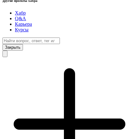
другие проекты хабра
Хабр
Q&A
Карьера
Курсы
Закрыть