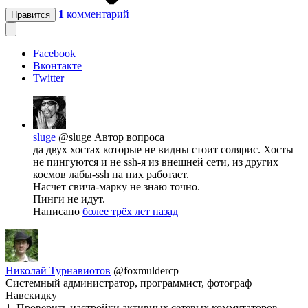
1
комментарий
Нравится
Facebook
Вконтакте
Twitter
sluge
@sluge
Автор вопроса
да двух хостах которые не видны стоит солярис. Хосты
не пингуются и не ssh-я из внешней сети, из других
космов лабы-ssh на них работает.
Насчет свича-марку не знаю точно.
Пинги не идут.
Написано
более трёх лет назад
Николай Турнавиотов
@foxmuldercp
Системный администратор, программист, фотограф
Навскидку
1. Проверить настройки активных сетевых коммутаторов,