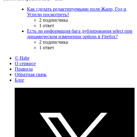
Как сделать редактируемыми поля Жанр, Год и
Успели посмотреть?
2 подписчика
1 ответ
Есть ли информация бага дублирования select при
динамическом изменении options в Firefox?
2 подписчика
1 ответ
© Habr
О сервисе
Правила
Обратная связь
Блог