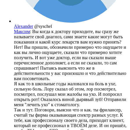
Alexander
@syschel
Максим
: Вы когда к доктору приходите, вы сразу же
называете свой диагноз, сами знаете какие могут быть
показания и какой курс лекарств вам нужно принять?
Нет! Вы пришли, обозначили примерно что ощущаете и
как вы лично ощущаете, сказали что примерно хотите
получить. И вот уже доктор, если вы сказали выше
перечисленное дополняет, а если не сказали, то сам
спрашивает! Пытаясь выяснить что же в
действительности у вас произошло и что действительно
вам посоветовать.
Я как то в школьные годы жаловался на боль в ухе,
сильную боль. Лору сказал об этом, лор посмотрел,
посмотрел, послушал мои жалобы на ухо. И попросил
открыть рот! Оказалось виной дырявый зуб! Отправили
меня "лечить ухо" к стоматологу.
Так и тут. Поговори, выясни что и как. ты фрилансер,
считай ты фирма оказывающая спектр разных услуг. К
тебе, как профессионалу своего дела, приходит клиент,
который не профессионал в ТВОЁМ деле. И он пришёл,