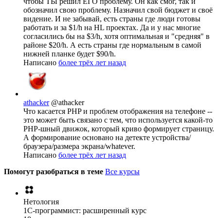
чтобы ТЫ решил ЕГО проблему. Он как смог, так и
обозначил свою проблему. Назначил свой бюджет и своё
видение. И не забывай, есть страны где люди готовы
работать и за $1/h на HL проектах. Да и у нас многие
согласились бы на $3/h, хотя оптимальная и "средняя" в
районе $20/h. А есть страны где нормальным в самой
нижней планке будет $90/h.
Написано
более трёх лет назад
athacker
@athacker
Что касается PHP и проблем отображения на телефоне --
это может быть связано с тем, что используется какой-то
PHP-шный движок, который криво формирует страницу.
А формирование основано на детекте устройства/
браузера/размера экрана/whatever.
Написано
более трёх лет назад
Помогут разобраться в теме
Все курсы
Нетология
1C-программист: расширенный курс