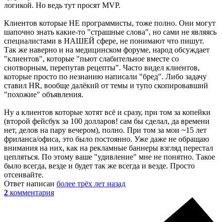
логикой. Но ведь тут просят MVP.
Клиентов которые НЕ программисты, тоже полно. Они могут
шапочно знать какие-то "страшные слова", но сами не являясь
специалистами в НАШЕЙ сфере, не понимают что пишут.
Так же наверно и на медицинском форуме, народ обсуждает
"клиентов", которые "пьют слабительное вместе со
снотворным, перепутав рецепты". Часто видел клиентов,
которые просто по незнанию написали "бред". Либо задачу
ставил HR, вообще далёкий от темы и тупо скопировавший
"похожие" объявления.
Ну а клиентов которые хотят всё и сразу, при том за копейки
(второй фейсбук за 100 долларов! сам бы сделал, да времени
нет, делов на пару вечером), полно. При том за мои ~15 лет
фриланса/офиса, это было постоянно. Уже даже не обращаю
внимания на них, как на рекламные баннеры взгляд перестал
цепляться. По этому ваше "удивление" мне не понятно. Такое
было всегда, везде и будет так же всегда и везде. Просто
отсеивайте.
Ответ написан
более трёх лет назад
2
комментария