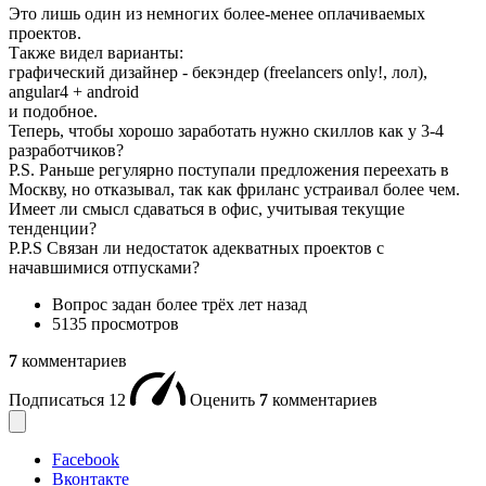
Это лишь один из немногих более-менее оплачиваемых
проектов.
Также видел варианты:
графический дизайнер - бекэндер (freelancers only!, лол),
angular4 + android
и подобное.
Теперь, чтобы хорошо заработать нужно скиллов как у 3-4
разработчиков?
P.S. Раньше регулярно поступали предложения переехать в
Москву, но отказывал, так как фриланс устраивал более чем.
Имеет ли смысл сдаваться в офис, учитывая текущие
тенденции?
P.P.S Связан ли недостаток адекватных проектов с
начавшимися отпусками?
Вопрос задан
более трёх лет назад
5135 просмотров
7
комментариев
Подписаться
12
Оценить
7
комментариев
Facebook
Вконтакте