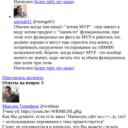
Написано
более трёх лет назад
serega011
@serega011
Обычно когда там пишут "хотим MVP" - они имеют в
виду хотим продукт с "таким-то" функционалом, при
этом этот функционал ни фига не MVP и работать это
должно хорошо и могут еще спросить под конец и
потребовать нагрузочное тестирование на 1000000
пользователей. Короче, когда пишут MVP - это вообще
ничего не значит, надо читать что за объем функционала
они хотят при этом.
Написано
более трёх лет назад
Пригласить эксперта
Ответы на вопрос
3
Максим Тимофеев
@webinar
Учим yii: https://youtu.be/-WRMlGHLgRg
Как Вы думаете, если есть заказ "Написать сайт на c++, js, css3
+ использование переменного тока приветствуется"
Стоит ли откликнуться и написать, что Вы можете сделать