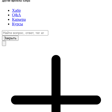
другие проекты хабра
Хабр
Q&A
Карьера
Курсы
Закрыть