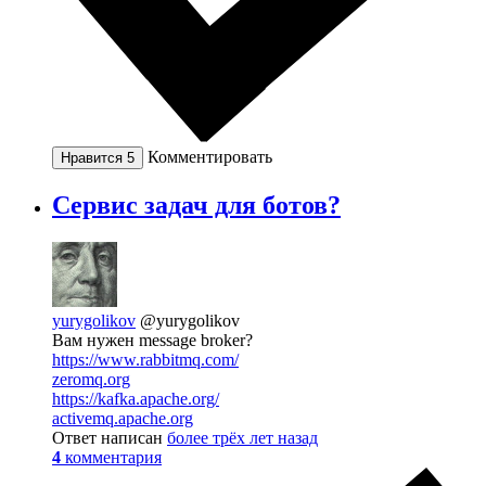
Комментировать
Нравится
5
Сервис задач для ботов?
yurygolikov
@yurygolikov
Вам нужен message broker?
https://www.rabbitmq.com/
zeromq.org
https://kafka.apache.org/
activemq.apache.org
Ответ написан
более трёх лет назад
4
комментария