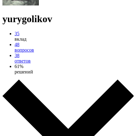
yurygolikov
35
вклад
48
вопросов
38
ответов
61%
решений