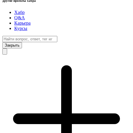
другие проекты хабра
Хабр
Q&A
Карьера
Курсы
Закрыть