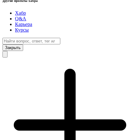
другие проекты хабра
Хабр
Q&A
Карьера
Курсы
Закрыть