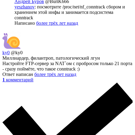
Андрей Буров
@BuriK666
yeszhanov
: посмотрите /proc/net/nf_conntrack сбором и
хранением этой инфы и занимается подсистема
conntrack
Написано
более трёх лет назад
ky0
@ky0
Миллиардер, филантроп, патологический лгун
Настройте FTP-сервер за NAT`ом с пробросом только 21 порта
- сразу поймёте, что такое conntrack :)
Ответ написан
более трёх лет назад
1
комментарий