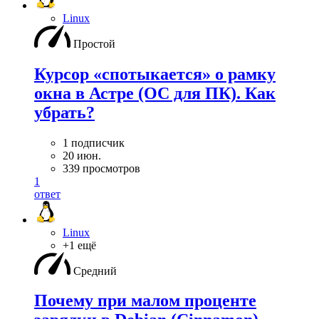
Linux
Простой
Курсор «спотыкается» о рамку
окна в Астре (ОС для ПК). Как
убрать?
1 подписчик
20 июн.
339 просмотров
1
ответ
Linux
+1 ещё
Средний
Почему при малом проценте