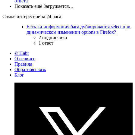
ответа
Показать ещё
Загружается…
Самое интересное за 24 часа
Есть ли информация бага дублирования select при
динамическом изменении options в Firefox?
2 подписчика
1 ответ
© Habr
О сервисе
Правила
Обратная связь
Блог