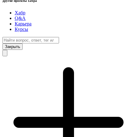
другие проекты хабра
Хабр
Q&A
Карьера
Курсы
Закрыть