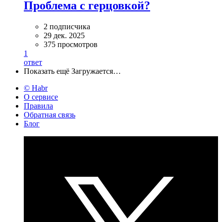
Проблема с герцовкой?
2 подписчика
29 дек. 2025
375 просмотров
1
ответ
Показать ещё
Загружается…
© Habr
О сервисе
Правила
Обратная связь
Блог