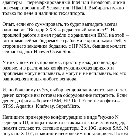
адаптеры -- перемаркированный Intel или Broadcom, диски --
перемаркированный Seagate или Hitachi. Выбирать нужно
только по цене и наличию техсаппорта.
Опыт, если его суммировать, то будет выглядеть всегда
одинаково: "Вендор XXX -- редкостный компост!". На
прошлой работе я имел грабли с хранилками IBM, на этой --
вот прямо сейчас бодаемся с граблями с хранилками Dell, у
стороннего заказчика бодались с HP MSA, бывшие коллеги
сейчас бодают Huawei OceanStor...
У них у всех есть проблемы, просто у каждого вендора
разные, и в различных конфигурациях/сценариях эти
проблемы могут всплывать, а могут и не всплывать, но это
равновероятно для любого вендора.
И, по большому счёту, выбор вендора зависит только от тех
денег, которые вы готовы на оборудование потратить. Если
денег до фига -- берите IBM, HP, Dell. Если не до фига --
STSS, Aquarius, Kraftway, SuperMicro.
Напишите примерную конфигурацию в виде "нужно N
серверов 1U, процы такие-то с таким-то количеством ядер,
памяти столько то, сетевые адаптеры 2 x 10G, диски SAS, M
штук по X Гб", и закиньте нескольким поставщикам. Потом