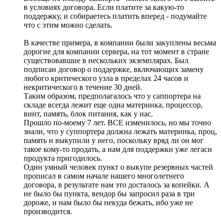
в условиях договора. Если платите за какую-то
поддержку, и собираетесь платить вперед - подумайте
что с этим можно сделать.
В качестве примера, в компании были закуплены весьма
дорогие для компании сервера, на тот момент в стране
существовавшие в нескольких экземплярах. Был
подписан договор о поддержке, включающих замену
любого критического узла в пределах 24 часов и
некритического в течение 30 дней.
Таким образом, предполагалось что у саппортера на
складе всегда лежит еще одна материнка, процессор,
винт, память, блок питания, как у нас.
Прошло по-моему 7 лет. ВСЕ изменилось, но мы точно
знали, что у суппортера должна лежать материнка, проц,
память и выкупили у него, поскольку вряд ли он мог
такое кому-то продать, а нам для поддержки уже легаси
продукта пригодилось.
Один умный человек пункт о выкупе резервных частей
прописал в самом начале нашего многолетнего
договора, в результате нам это досталось за копейки. А
не было бы пункта, вендор бы запросил раза в три
дороже, и нам было бы некуда бежать, ибо уже не
производится.