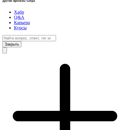
другие проекты хабра
Хабр
Q&A
Карьера
Курсы
Закрыть