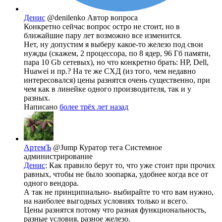
Денис
@denilenko
Автор вопроса
Конкретно сейчас вопрос остро не стоит, но в
ближайшие пару лет возможно все изменится.
Нет, ну допустим я выберу какое-то железо под свои
нужды (скажем, 2 процессора, по 8 ядер, 96 Гб памяти,
пара 10 Gb сетевых), но что конкретно брать: HP, Dell,
Huawei и пр.? На те же СХД (из того, чем недавно
интересовался) цены разнятся очень существенно, при
чем как в линейке одного производителя, так и у
разных.
Написано
более трёх лет назад
АртемЪ
@Jump
Куратор тега Системное
администрирование
Денис
: Как правило берут то, что уже стоит при прочих
равных, чтобы не было зоопарка, удобнее когда все от
одного вендора.
А так не принципиально- выбирайте то что вам нужно,
на наиболее выгодных условиях только и всего.
Цены разнятся потому что разная функциональность,
разные условия, разное железо.