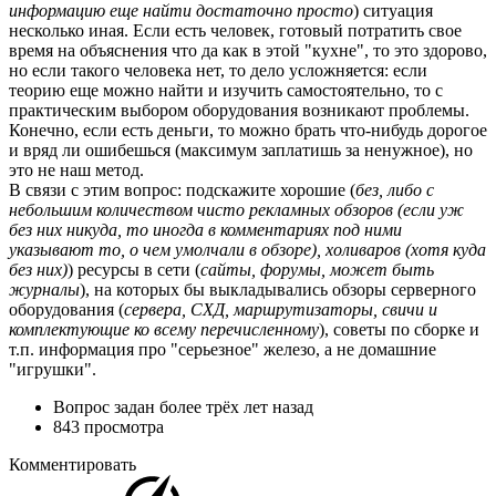
информацию еще найти достаточно просто
) ситуация
несколько иная. Если есть человек, готовый потратить свое
время на объяснения что да как в этой "кухне", то это здорово,
но если такого человека нет, то дело усложняется: если
теорию еще можно найти и изучить самостоятельно, то с
практическим выбором оборудования возникают проблемы.
Конечно, если есть деньги, то можно брать что-нибудь дорогое
и вряд ли ошибешься (максимум заплатишь за ненужное), но
это не наш метод.
В связи с этим вопрос: подскажите хорошие (
без, либо с
небольшим количеством чисто рекламных обзоров (если уж
без них никуда, то иногда в комментариях под ними
указывают то, о чем умолчали в обзоре), холиваров (хотя куда
без них)
) ресурсы в сети (
сайты, форумы, может быть
журналы
), на которых бы выкладывались обзоры серверного
оборудования (
сервера, СХД, маршрутизаторы, свичи и
комплектующие ко всему перечисленному
), советы по сборке и
т.п. информация про "серьезное" железо, а не домашние
"игрушки".
Вопрос задан
более трёх лет назад
843 просмотра
Комментировать