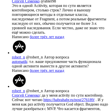
Сергей Семенко
@abler98
Это в одной Acitivity, которая по сути является
контейнером, столько строк? Лично я выношу
повторяющиеся методы в отдельные классы,
наследуемые от Fragment, а потом реальные фрагменты
наследую от них, обычно получается не более 3-х
уровней наследования. Если честно, даже не знаю что
ещё можно сделать.
Написано
более трёх лет назад
robert_n
@robert_n
Автор вопроса
automatik
: т.е. ваше предложение часть функционала
одной активити вынести в другие активити?
Написано
более трёх лет назад
robert_n
@robert_n
Автор вопроса
Сергей Семенко
: да у меня activity по сути контейнер.
Сейчас вот читаю
https://habrahabr.ru/post/276189/
. И у
меня как раз activity получается God object. Видимо надо
лучше разобраться с MVP. Что касается фрагментов,