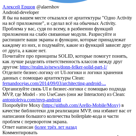
Алексей Ершов
@alaershov
Android-developer
Я бы на вашем месте отказался от архитектуры "Одно Activity
на всё приложение", и сделал всё на обычных Activity.
Проблема у вас, судя по всему, в разбиении функций
приложения на слабо связанные модули. Разрисуйте и
распишите ваши экраны и функции, которые принадлежат
каждому из них, и подумайте, какие из функций зависят друг
от друга, а какие нет.
Почитайте про принципы SOLID, которые помогут понять,
как лучше разделять ответственность классов между друг
другом:
https://realm.io/news/donn-felker-solid-part-1/
Отделите бизнес-логику от UI-логики и логики хранения
данных с помощью архитектуры Clean:
fernandocejas.com/2014/09/03/architecting-android-...
Организуйте связь UI и бизнес-логики с помощью подхода
MVP, где Model - это UseCases (они же Interactors) из Clean:
antonioleiva.com/mvp-android
Попробуйте Moxy (
https://github.com/Arello-Mobile/Moxy)
в
качестве библиотеки для реализации MVP, она избавит вас от
написания большого количества boilerplate-кода и части
проблем с переворотом экрана.
Ответ написан
более трёх лет назад
Комментировать