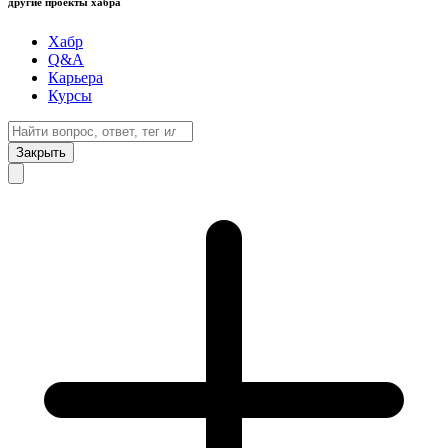
другие проекты хабра
Хабр
Q&A
Карьера
Курсы
Закрыть