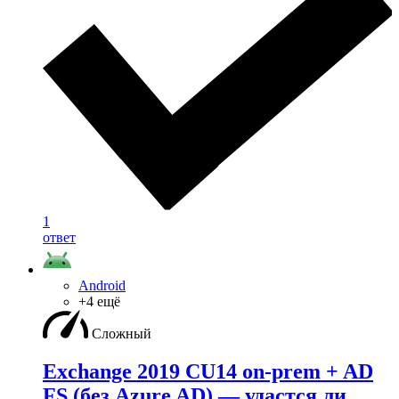
1
ответ
Android
+4 ещё
Сложный
Exchange 2019 CU14 on-prem + AD
FS (без Azure AD) — удаcтся ли