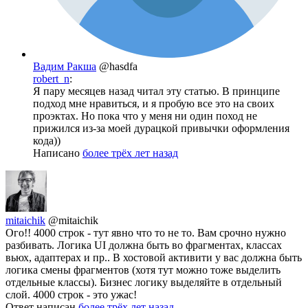
Вадим Ракша
@hasdfa
robert_n
:
Я пару месяцев назад читал эту статью. В принципе
подход мне нравиться, и я пробую все это на своих
проэктах. Но пока что у меня ни один поход не
прижился из-за моей дурацкой привычки оформления
кода))
Написано
более трёх лет назад
mitaichik
@mitaichik
Ого!! 4000 строк - тут явно что то не то. Вам срочно нужно
разбивать. Логика UI должна быть во фрагментах, классах
вьюх, адаптерах и пр.. В хостовой активити у вас должна быть
логика смены фрагментов (хотя тут можно тоже выделить
отдельные классы). Бизнес логику выделяйте в отдельный
слой. 4000 строк - это ужас!
Ответ написан
более трёх лет назад