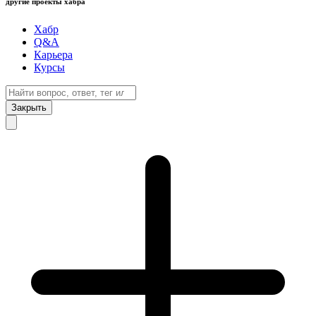
другие проекты хабра
Хабр
Q&A
Карьера
Курсы
Закрыть