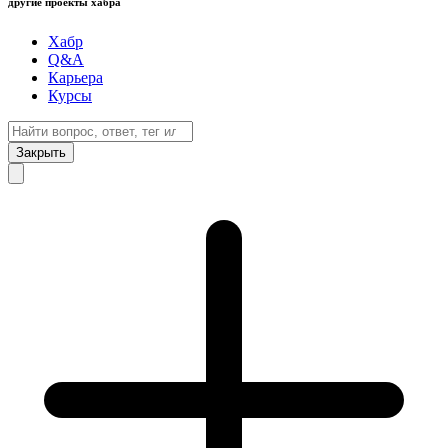
другие проекты хабра
Хабр
Q&A
Карьера
Курсы
Закрыть