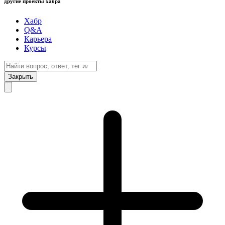
другие проекты хабра
Хабр
Q&A
Карьера
Курсы
Закрыть