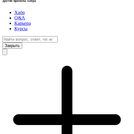
другие проекты хабра
Хабр
Q&A
Карьера
Курсы
Закрыть