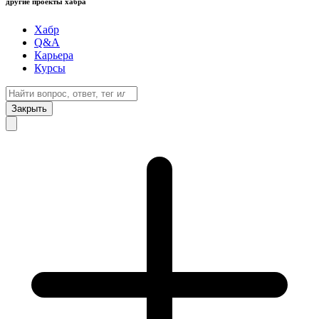
другие проекты хабра
Хабр
Q&A
Карьера
Курсы
Закрыть