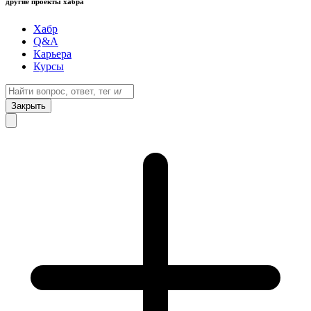
другие проекты хабра
Хабр
Q&A
Карьера
Курсы
Закрыть