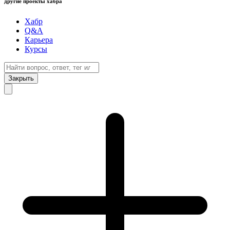
другие проекты хабра
Хабр
Q&A
Карьера
Курсы
Закрыть