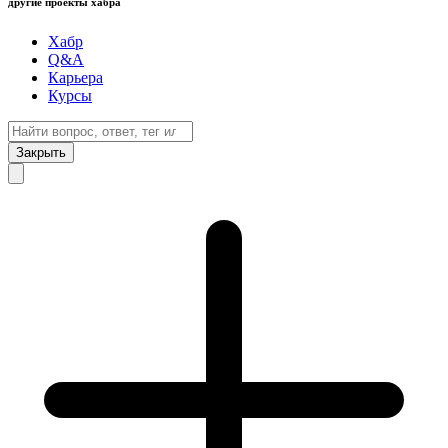
другие проекты хабра
Хабр
Q&A
Карьера
Курсы
Закрыть