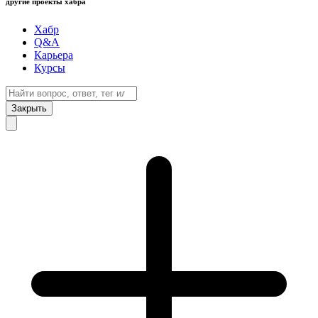
другие проекты хабра
Хабр
Q&A
Карьера
Курсы
Закрыть