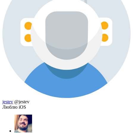
jestev
@jestev
Люблю iOS