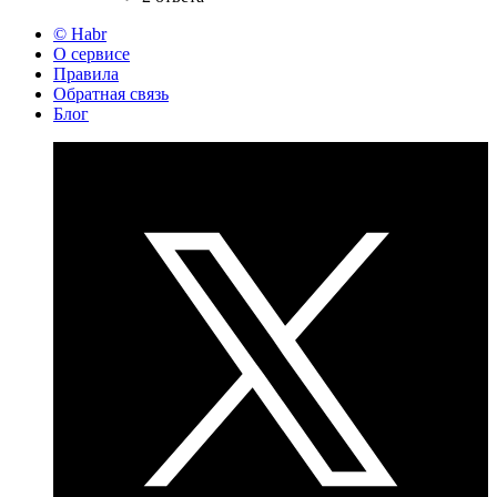
© Habr
О сервисе
Правила
Обратная связь
Блог