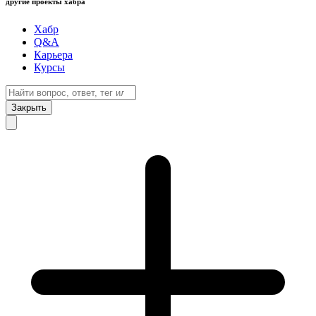
другие проекты хабра
Хабр
Q&A
Карьера
Курсы
Закрыть