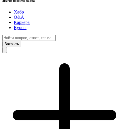
другие проекты хабра
Хабр
Q&A
Карьера
Курсы
Закрыть