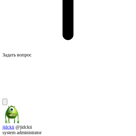
Задать вопрос
jidckii
@jidckii
system administrator