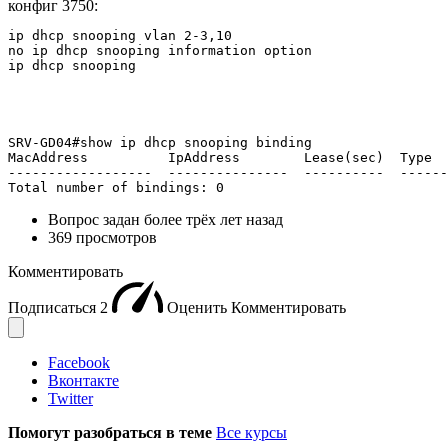
конфиг 3750:
ip dhcp snooping vlan 2-3,10

no ip dhcp snooping information option

ip dhcp snooping
SRV-GD04#show ip dhcp snooping binding 

MacAddress          IpAddress        Lease(sec)  Type  
------------------  ---------------  ----------  ------
Total number of bindings: 0
Вопрос задан
более трёх лет назад
369 просмотров
Комментировать
Подписаться
2
Оценить
Комментировать
Facebook
Вконтакте
Twitter
Помогут разобраться в теме
Все курсы