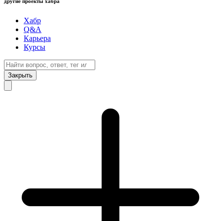
другие проекты хабра
Хабр
Q&A
Карьера
Курсы
Закрыть