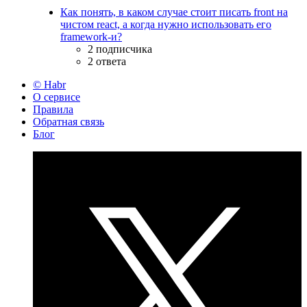
Как понять, в каком случае стоит писать front на
чистом react, а когда нужно использовать его
framework-и?
2 подписчика
2 ответа
© Habr
О сервисе
Правила
Обратная связь
Блог