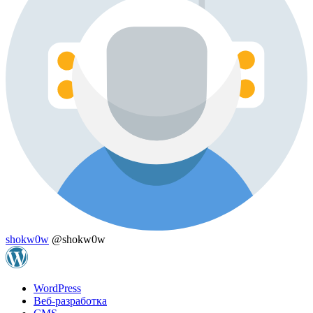
shokw0w
@shokw0w
WordPress
Веб-разработка