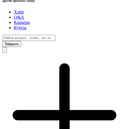
другие проекты хабра
Хабр
Q&A
Карьера
Курсы
Закрыть