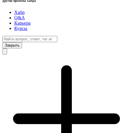
другие проекты хабра
Хабр
Q&A
Карьера
Курсы
Закрыть