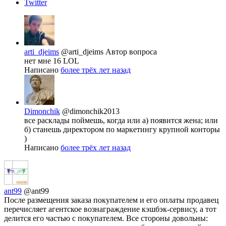
Twitter
arti_djeims
@arti_djeims
Автор вопроса
нет мне 16 LOL
Написано
более трёх лет назад
Dimonchik
@dimonchik2013
все расклады поймешь, когда или а) появится жена; или
б) станешь директором по маркетингу крупной конторы
)
Написано
более трёх лет назад
ant99
@ant99
После размещения заказа покупателем и его оплаты продавец
перечисляет агентское вознаграждение кэшбэк-сервису, а тот
делится его частью с покупателем. Все стороны довольны: