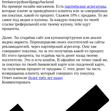
freelance/python/django/backend
На примере онлайн магазинов. Есть
партнёрские агрегаторы
,
которые платят за приведённого клиента или за совершённые
им покупки, какой-то процент. Скажем 10% с продажи. То же
самое под акции и купоны. За каждую покупку по твоей
ссылке (реферальной) или твоему купону, тебе идут
проценты.
Далее. Ты создаёшь сайт аля купонатор/групон или аналог
яндекс.маркета. Перенаправляя своих посетителей на сайты
рекламодателей, через партнёрский агрегатор. Они там
совершают покупки, ты за это получаешь какой-то процент.
Из этого процента, ты отдаёшь часть денег назад твоему
посетителю. Это и есть кешбэк. В офлайне он точно такой же,
за покупки по твоей банковской карте или скидочной карте,
ты получаешь процент от продажи. С этих денег ты часть
возвращаешь клиенту, который совершил эту покупку.
Ответ написан
более трёх лет назад
Комментировать