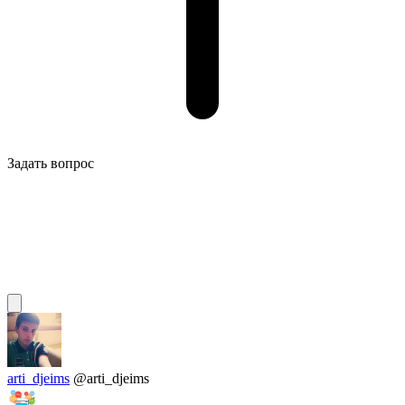
Задать вопрос
arti_djeims
@arti_djeims