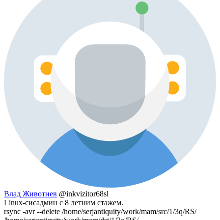
Влад Животнев
@inkvizitor68sl
Linux-сисадмин с 8 летним стажем.
rsync -avr --delete /home/serjantiquity/work/mam/src/1/3q/RS/