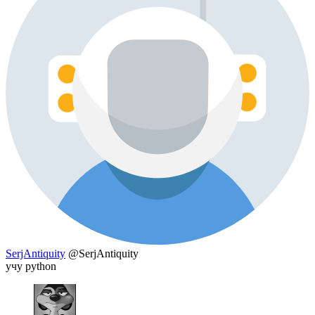
SerjAntiquity
@SerjAntiquity
учу python