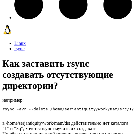
Linux
rsync
Как заставить rsync
создавать отсутствующие
директории?
например:
rsync -avr --delete /home/serjantiquity/work/mam/src/1
в /home/serjantiquity/work/mam/dst действительно нет каталога
"1" и "3q", хочется rsync научить их создавать
Но чёт или я ман не с той стороны читаю, или не умеет он