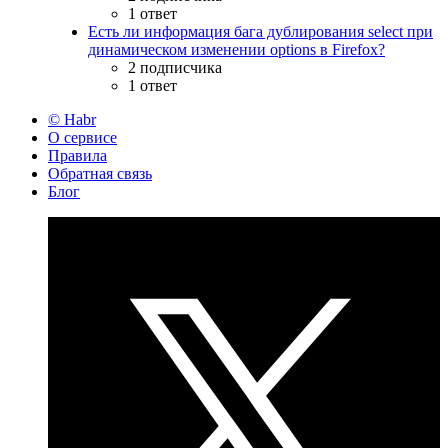
1 ответ
Есть ли информация бага дублирования select при
динамическом изменении options в Firefox?
2 подписчика
1 ответ
© Habr
О сервисе
Правила
Обратная связь
Блог