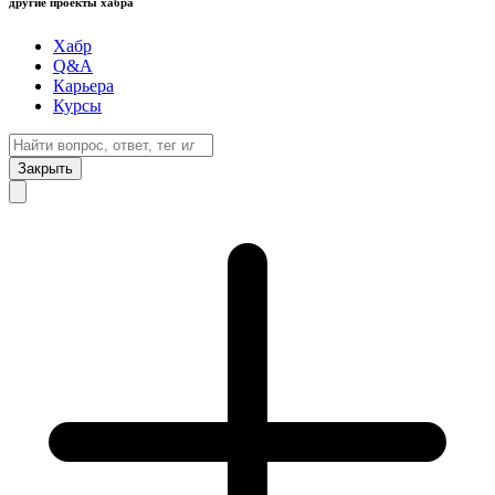
другие проекты хабра
Хабр
Q&A
Карьера
Курсы
Закрыть