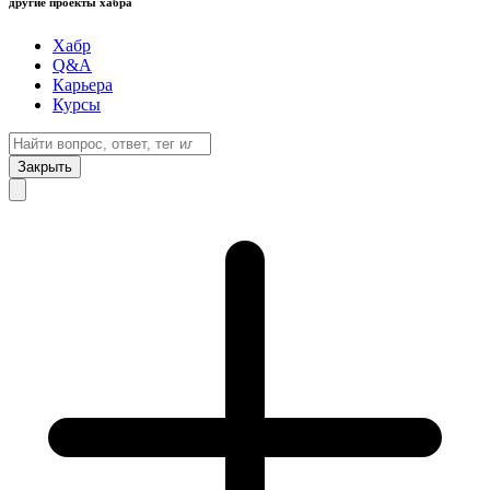
другие проекты хабра
Хабр
Q&A
Карьера
Курсы
Закрыть