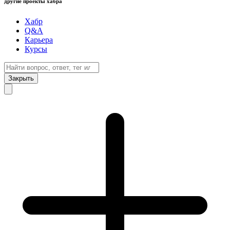
другие проекты хабра
Хабр
Q&A
Карьера
Курсы
Закрыть