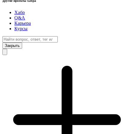
другие проекты хабра
Хабр
Q&A
Карьера
Курсы
Закрыть