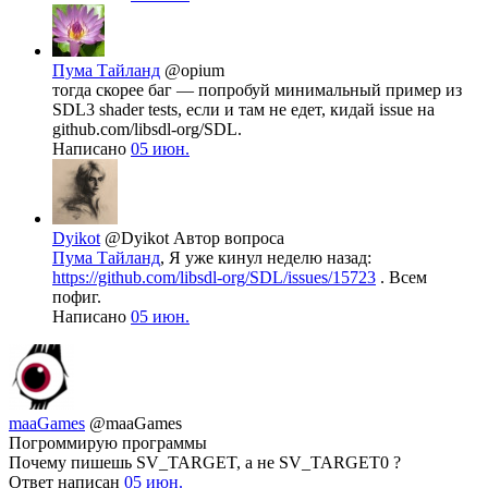
Пума Тайланд
@opium
тогда скорее баг — попробуй минимальный пример из
SDL3 shader tests, если и там не едет, кидай issue на
github.com/libsdl-org/SDL.
Написано
05 июн.
Dyikot
@Dyikot
Автор вопроса
Пума Тайланд
, Я уже кинул неделю назад:
https://github.com/libsdl-org/SDL/issues/15723
. Всем
пофиг.
Написано
05 июн.
maaGames
@maaGames
Погроммирую программы
Почему пишешь SV_TARGET, а не SV_TARGET0 ?
Ответ написан
05 июн.