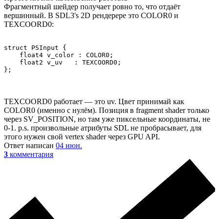
Фрагментный шейдер получает ровно то, что отдаёт
вершинный. В SDL3's 2D рендерере это COLOR0 и
TEXCOORD0:
struct PSInput {

    float4 v_color : COLOR0;

    float2 v_uv   : TEXCOORD0;

};
TEXCOORD0 работает — это uv. Цвет принимай как
COLOR0 (именно с нулём). Позиция в fragment shader только
через SV_POSITION, но там уже пиксельные координаты, не
0-1. p.s. произвольные атрибуты SDL не пробрасывает, для
этого нужен свой vertex shader через GPU API.
Ответ написан
04 июн.
3
комментария