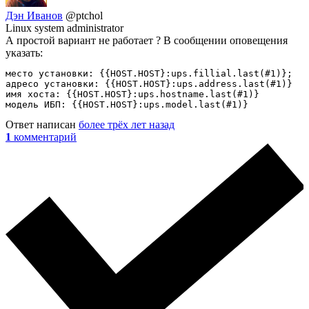
Дэн Иванов
@ptchol
Linux system administrator
А простой вариант не работает ? В сообщении оповещения
указать:
место установки: {{HOST.HOST}:ups.fillial.last(#1)};

адресо установки: {{HOST.HOST}:ups.address.last(#1)}

имя хоста: {{HOST.HOST}:ups.hostname.last(#1)}

модель ИБП: {{HOST.HOST}:ups.model.last(#1)}
Ответ написан
более трёх лет назад
1
комментарий