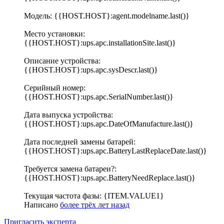
Модель: {{HOST.HOST}:agent.modelname.last()}
Место установки:
{{HOST.HOST}:ups.apc.installationSite.last()}
Описание устройства:
{{HOST.HOST}:ups.apc.sysDescr.last()}
Серийный номер:
{{HOST.HOST}:ups.apc.SerialNumber.last()}
Дата выпуска устройства:
{{HOST.HOST}:ups.apc.DateOfManufacture.last()}
Дата последней замены батарей:
{{HOST.HOST}:ups.apc.BatteryLastReplaceDate.last()}
Требуется замена батареи?:
{{HOST.HOST}:ups.apc.BatteryNeedReplace.last()}
Текущая частота фазы: {ITEM.VALUE1}
Написано
более трёх лет назад
Пригласить эксперта