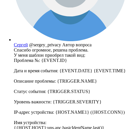
Сергей
@sergey_privacy
Автор вопроса
Спасибо огромное, решена проблема.
У меня шаблон приобрел такой вид:
Проблема №: {EVENT.ID}
Дата и время события: {EVENT.DATE} {EVENT.TIME}
Описание проблемы: {TRIGGER.NAME}
Статус события: {TRIGGER.STATUS}
Уровень важности: {TRIGGER.SEVERITY}
IP-адрес устройства: {HOST.NAME1} ({HOST.CONN})
Имя устройства:
{{HOST.HOST}:ups.apc.basicIdentName.last()}