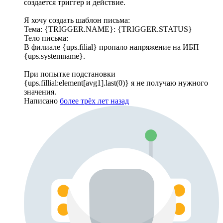
создается триггер и действие.
Я хочу создать шаблон письма:
Тема: {TRIGGER.NAME}: {TRIGGER.STATUS}
Тело письма:
В филиале {ups.filial} пропало напряжение на ИБП
{ups.systemname}.
При попытке подстановки
{ups.fillial:element[avg1].last(0)} я не получаю нужного
значения.
Написано
более трёх лет назад