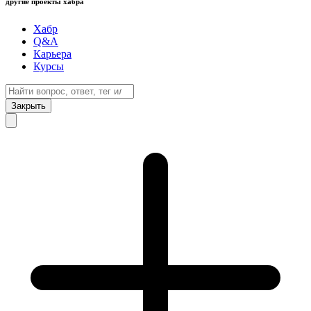
другие проекты хабра
Хабр
Q&A
Карьера
Курсы
Закрыть