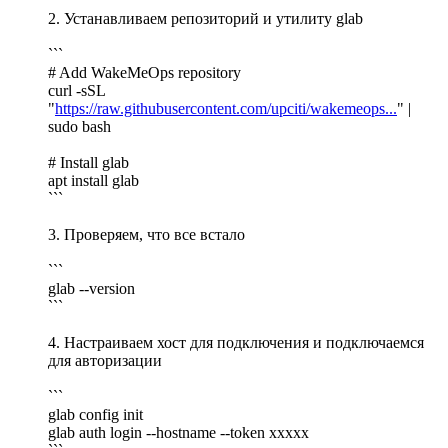
2. Устанавливаем репозиторий и утилиту glab
```
# Add WakeMeOps repository
curl -sSL
"
https://raw.githubusercontent.com/upciti/wakemeops...
" |
sudo bash
# Install glab
apt install glab
```
3. Проверяем, что все встало
```
glab --version
```
4. Настраиваем хост для подключения и подключаемся
для авторизации
```
glab config init
glab auth login --hostname --token xxxxx