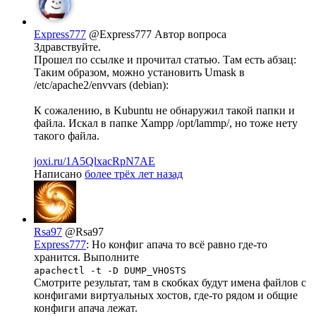
Express777
@Express777
Автор вопроса
Здравствуйте.
Прошел по ссылке и прочитал статью. Там есть абзац:
Таким образом, можно установить Umask в
/etc/apache2/envvars (debian):
К сожалению, в Kubuntu не обнаружил такой папки и
файла. Искал в папке Xampp /opt/lammp/, но тоже нету
такого файла.
joxi.ru/1A5QlxacRpN7AE
Написано
более трёх лет назад
Rsa97
@Rsa97
Express777
: Но конфиг апача то всё равно где-то
хранится. Выполните
apachectl -t -D DUMP_VHOSTS
Cмотрите результат, там в скобках будут имена файлов с
конфигами виртуальных хостов, где-то рядом и общие
конфиги апача лежат.