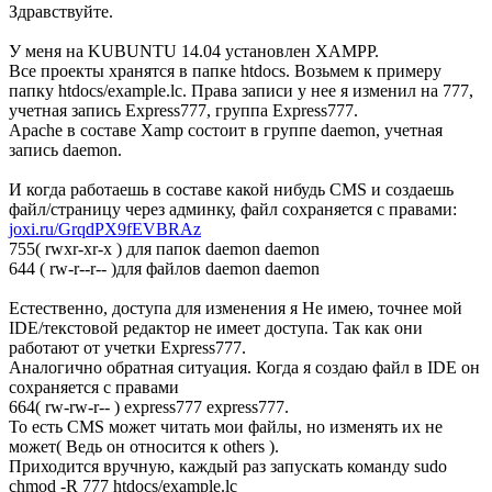
Здравствуйте.
У меня на KUBUNTU 14.04 установлен XAMPP.
Все проекты хранятся в папке htdocs. Возьмем к примеру
папку htdocs/example.lc. Права записи у нее я изменил на 777,
учетная запись Express777, группа Express777.
Apache в составе Xamp состоит в группе daemon, учетная
запись daemon.
И когда работаешь в составе какой нибудь CMS и создаешь
файл/страницу через админку, файл сохраняется с правами:
joxi.ru/GrqdPX9fEVBRAz
755( rwxr-xr-x ) для папок daemon daemon
644 ( rw-r--r-- )для файлов daemon daemon
Естественно, доступа для изменения я Не имею, точнее мой
IDE/текстовой редактор не имеет доступа. Так как они
работают от учетки Express777.
Аналогично обратная ситуация. Когда я создаю файл в IDE он
сохраняется с правами
664( rw-rw-r-- ) express777 express777.
То есть CMS может читать мои файлы, но изменять их не
может( Ведь он относится к others ).
Приходится вручную, каждый раз запускать команду sudo
chmod -R 777 htdocs/example.lc