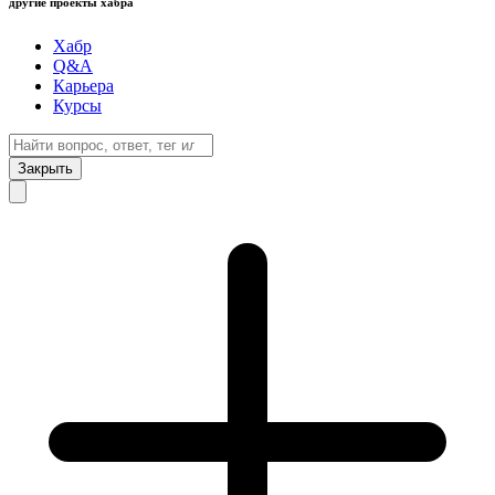
другие проекты хабра
Хабр
Q&A
Карьера
Курсы
Закрыть