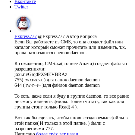
Вконтакте
Twitter
Express777
@Express777
Автор вопроса
Если Вы работаете из CMS, то она создаст файл или
каталог который сможет прочитать или изменить, т.к.
права назначаются daemon:daemon.
К сожалению, CMS-ка( точнее Апачи) создает файлы с
разрешениями:
joxi.ru/GrqdPX9fEVBRAz
755( rwxr-xr-x ) для папок daemon daemon
644 ( rw-r--r-- )для файлов daemon daemon
То есть, даже если я буду в группе daemon, то все равно
не смогу изменять файлы. Только читать, так как для
группы стоит только Read( 4 ).
Вот как бы сделать, чтобы вновь создаваемые файлы в
этой папке( И только в этой папке. ) были с
разрешениями 777.
Написано
более трёх лет назад