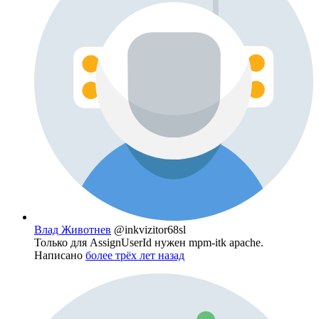
Влад Животнев
@inkvizitor68sl
Только для AssignUserId нужен mpm-itk apache.
Написано
более трёх лет назад