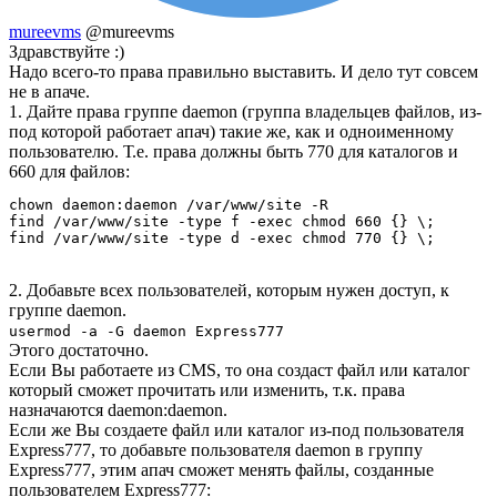
mureevms
@mureevms
Здравствуйте :)
Надо всего-то права правильно выставить. И дело тут совсем
не в апаче.
1. Дайте права группе daemon (группа владельцев файлов, из-
под которой работает апач) такие же, как и одноименному
пользователю. Т.е. права должны быть 770 для каталогов и
660 для файлов:
chown daemon:daemon /var/www/site -R

find /var/www/site -type f -exec chmod 660 {} \;

find /var/www/site -type d -exec chmod 770 {} \;
2. Добавьте всех пользователей, которым нужен доступ, к
группе daemon.
usermod -a -G daemon Express777
Этого достаточно.
Если Вы работаете из CMS, то она создаст файл или каталог
который сможет прочитать или изменить, т.к. права
назначаются daemon:daemon.
Если же Вы создаете файл или каталог из-под пользователя
Express777, то добавьте пользователя daemon в группу
Express777, этим апач сможет менять файлы, созданные
пользователем Express777: