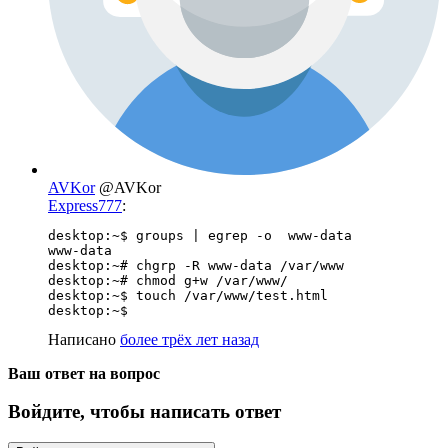
AVKor
@AVKor
Express777
:
desktop:~$ groups | egrep -o  www-data

www-data

desktop:~# chgrp -R www-data /var/www

desktop:~# chmod g+w /var/www/

desktop:~$ touch /var/www/test.html

desktop:~$
Написано
более трёх лет назад
Ваш ответ на вопрос
Войдите, чтобы написать ответ