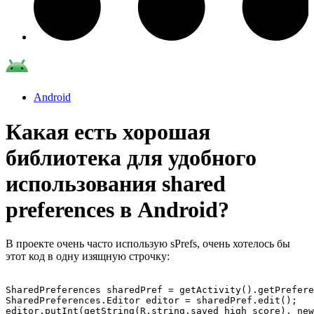
Android
Какая есть хорошая
библиотека для удобного
использования shared
preferences в Android?
В проекте очень часто использую sPrefs, очень хотелось бы
этот код в одну изящную строчку:
SharedPreferences sharedPref = getActivity().getPrefere
SharedPreferences.Editor editor = sharedPref.edit();

editor.putInt(getString(R.string.saved_high_score), new