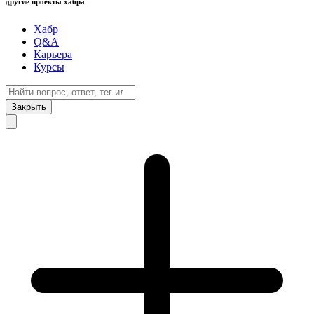
другие проекты хабра
Хабр
Q&A
Карьера
Курсы
Закрыть