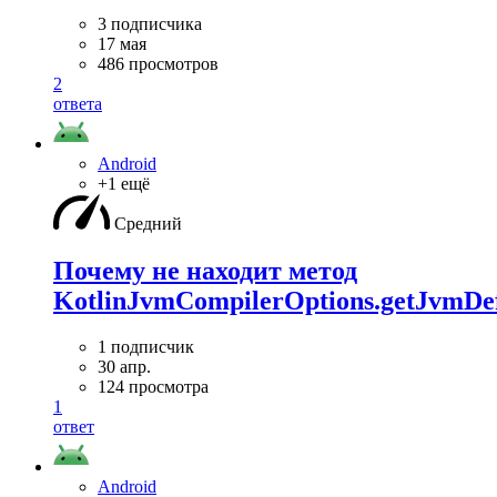
3 подписчика
17 мая
486 просмотров
2
ответа
Android
+1 ещё
Средний
Почему не находит метод
KotlinJvmCompilerOptions.getJvmDef
1 подписчик
30 апр.
124 просмотра
1
ответ
Android