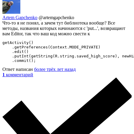
Artem Gapchenko
@artemgapchenko
Что-то я не понял, а зачем тут библиотека вообще? Все
методы, названия которых начинаются с 'put...', возвращают
вам Editor, так что ваш код можно свести к
getActivity()

    .getPreferences(Context.MODE_PRIVATE)

    .edit()

    .putInt(getString(R.string.saved_high_score), newHi
    .commit();
Ответ написан
более трёх лет назад
1
комментарий