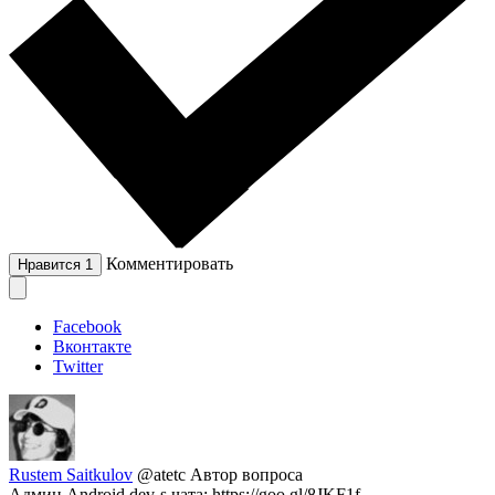
Комментировать
Нравится
1
Facebook
Вконтакте
Twitter
Rustem Saitkulov
@atetc
Автор вопроса
Админ Android dev-s чата: https://goo.gl/8JKF1f