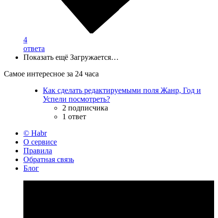
4
ответа
Показать ещё
Загружается…
Самое интересное за 24 часа
Как сделать редактируемыми поля Жанр, Год и
Успели посмотреть?
2 подписчика
1 ответ
© Habr
О сервисе
Правила
Обратная связь
Блог