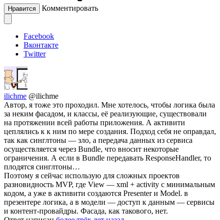
Комментировать
Нравится
Facebook
Вконтакте
Twitter
ilichme
@ilichme
Автор, я тоже это проходил. Мне хотелось, чтобы логика была
за неким фасадом, и классы, её реализующие, существовали
на протяжении всей работы приложения. А активити
цеплялись к к ним по мере создания. Подход себя не оправдал,
так как синглтоны — зло, а передача данных из сервиса
осуществляется через Bundle, что вносит некоторые
ограничения. А если в Bundle передавать ResponseHandler, то
плодятся синглтоны…
Поэтому я сейчас использую для сложных проектов
разновидность MVP, где View — xml + activity с минимальным
кодом, а уже в активити создаются Presenter и Model. в
презентере логика, а в модели — доступ к данным — сервисы
и контент-провайдры. Фасада, как такового, нет.
Ответ написан
более трёх лет назад