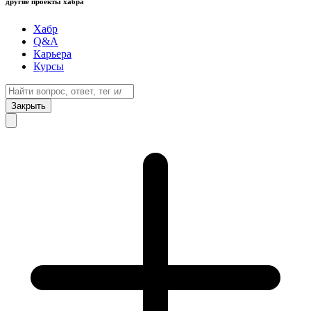
другие проекты хабра
Хабр
Q&A
Карьера
Курсы
Закрыть