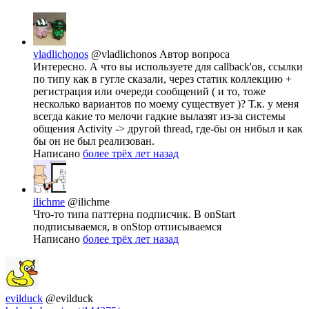
vladlichonos
@vladlichonos
Автор вопроса
Интересно. А что вы используете для callback'ов, ссылки
по типу как в гугле сказали, через статик коллекцию +
регистрация или очереди сообщений ( и то, тоже
несколько вариантов по моему существует )? Т.к. у меня
всегда какие то мелочи гадкие вылазят из-за системы
общения Activity -> другой thread, где-бы он нибыл и как
бы он не был реализован.
Написано
более трёх лет назад
ilichme
@ilichme
Что-то типа паттерна подписчик. В onStart
подписываемся, в onStop отписываемся
Написано
более трёх лет назад
evilduck
@evilduck