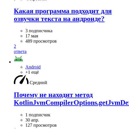
Какая программа подходит для
озвучки текста на андроиде?
3 подписчика
17 мая
489 просмотров
2
ответа
Android
+1 ещё
Средний
Почему не находит метод
KotlinJvmCompilerOptions.getJvmDef
1 подписчик
30 апр.
127 просмотров