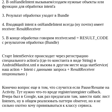
2. В onHandleIntent вызываем/создаем нужные объекты или
функции для обработки intent'а
3. Результат обработки уходит в Bundle
4. Входящий intent в onHandleIntent всегда (ну почти) имеет
receiver: ResultReceiver
5. В конце обработки говорим receiver.send = RESULT_CODE
с результатом обработки (Bundle)
Старт IntentService происходит через регистрацию
специального action'а (где-то константа в виде String) в
AndroidManifest.xml и вызова в другом месте кода startService(
наш action + Intent с данными запроса + ResultReceiver
опционально )
Конечно вопрос еще в том, что случится если Pause/Resume на
Activity. Тут нужно что-то вроде register/unregister callback.
Вчера был в Google, как раз предлагали там, завести static лист
listeners, ну в общем реализовать паттерн observer, но я не
сильно охотно хочу привязываться к классу сервиса.