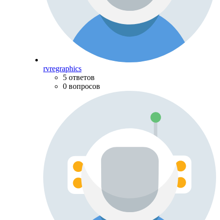
rvregraphics
5 ответов
0 вопросов