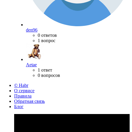
den96
0 ответов
1 вопрос
Aetae
1 ответ
0 вопросов
© Habr
О сервисе
Правила
Обратная связь
Блог