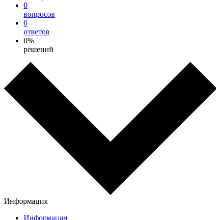
0
вопросов
0
ответов
0%
решений
Информация
Информация