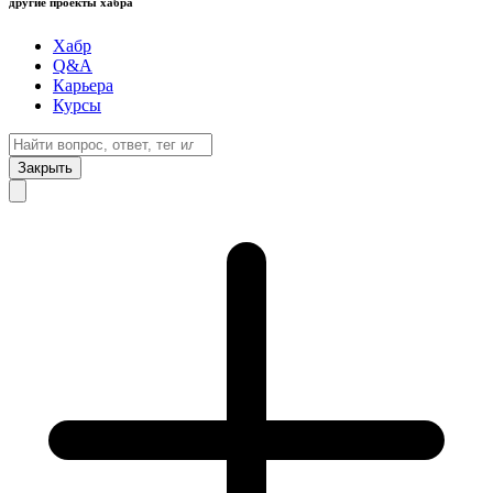
другие проекты хабра
Хабр
Q&A
Карьера
Курсы
Закрыть