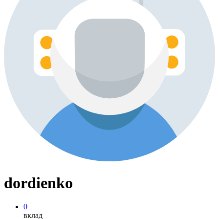
dordienko
0
вклад