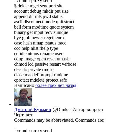
! cr mdir proxy send
$ delete mget sendport site
account debug mkdir put size
append dir mls pwd status
ascii disconnect mode quit struct
bell form modtime quote system
binary get mput recv sunique
bye glob newer reget tenex
case hash nmap rstatus trace
ccc help nlist rhelp type
cd idle ntrans rename user
cdup image open reset umask
chmod lcd passive restart verbose
clear ls private rmdir?
close macdef prompt runique
cprotect mdelete protect safe
Написано
более трёх лет назад
Дмитрий Кузьмин
@Dimkaa
Автор вопроса
Черт, вот
Commands may be abbreviated. Commands are:
! cr mdir proxy send