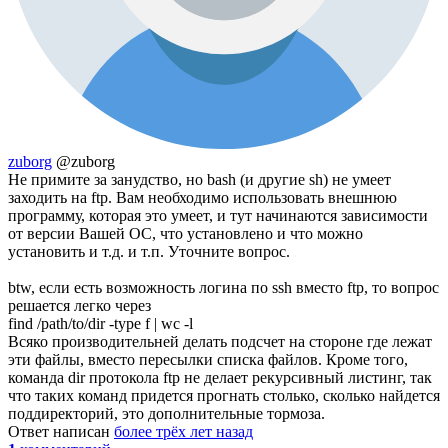
zuborg
@zuborg
Не примите за занудство, но bash (и другие sh) не умеет
заходить на ftp. Вам необходимо использовать внешнюю
программу, которая это умеет, и тут начинаются зависимости
от версии Вашей ОС, что установлено и что можно
установить и т.д. и т.п. Уточните вопрос.
btw, если есть возможность логина по ssh вместо ftp, то вопрос
решается легко через
find /path/to/dir -type f | wc -l
Всяко производительней делать подсчет на стороне где лежат
эти файлы, вместо пересылки списка файлов. Кроме того,
команда dir протокола ftp не делает рекурсивный листинг, так
что таких команд придется прогнать столько, сколько найдется
поддиректорий, это дополнительные тормоза.
Ответ написан
более трёх лет назад