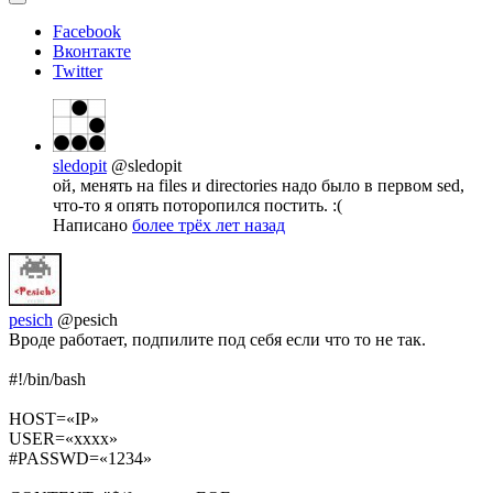
Facebook
Вконтакте
Twitter
sledopit
@sledopit
ой, менять на files и directories надо было в первом sed,
что-то я опять поторопился постить. :(
Написано
более трёх лет назад
pesich
@pesich
Вроде работает, подпилите под себя если что то не так.
#!/bin/bash
HOST=«IP»
USER=«xxxx»
#PASSWD=«1234»