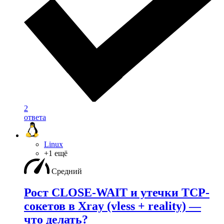
2
ответа
Linux
+1 ещё
Средний
Рост CLOSE-WAIT и утечки TCP-
сокетов в Xray (vless + reality) —
что делать?