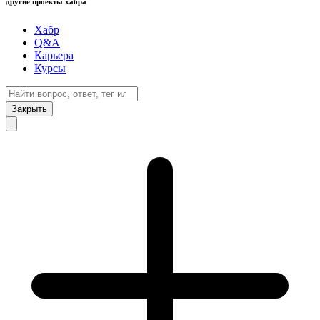
другие проекты хабра
Хабр
Q&A
Карьера
Курсы
Закрыть