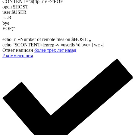
CONTENT="$(ftp -nv <<EOF
open $HOST
user $USER
ls -R
bye
EOF)"
echo -n «Number of remote files on $HOST: „
echo “$CONTENT»|egrep -v «user|ls|^d|bye» | wc -l
Ответ написан
более трёх лет назад
2
комментария