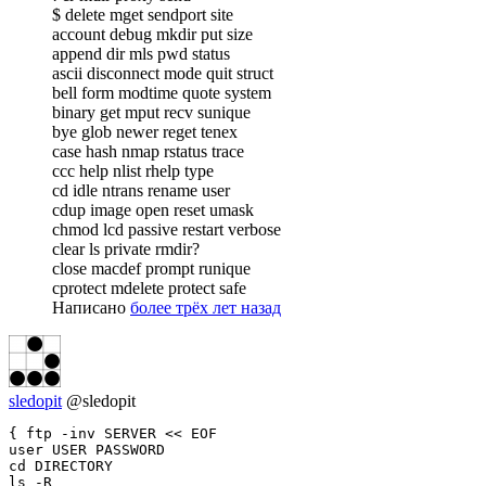
$ delete mget sendport site
account debug mkdir put size
append dir mls pwd status
ascii disconnect mode quit struct
bell form modtime quote system
binary get mput recv sunique
bye glob newer reget tenex
case hash nmap rstatus trace
ccc help nlist rhelp type
cd idle ntrans rename user
cdup image open reset umask
chmod lcd passive restart verbose
clear ls private rmdir?
close macdef prompt runique
cprotect mdelete protect safe
Написано
более трёх лет назад
sledopit
@sledopit
{ ftp -inv SERVER << EOF

user USER PASSWORD

cd DIRECTORY

ls -R
