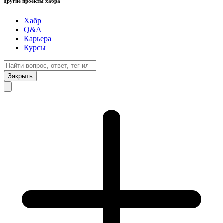
другие проекты хабра
Хабр
Q&A
Карьера
Курсы
Закрыть