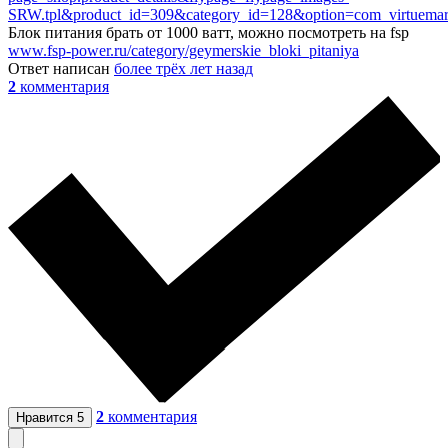
SRW.tpl&product_id=309&category_id=128&option=com_virtuema
Блок питания брать от 1000 ватт, можно посмотреть на fsp
www.fsp-power.ru/category/geymerskie_bloki_pitaniya
Ответ написан
более трёх лет назад
2
комментария
2
комментария
Нравится
5