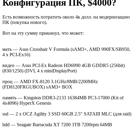
Конфигурация ПК, $4000?
Есть возможность потратить около 4к долл. на модернизацию
ПК (покупка нового).
Вот на эту сумму прикинул, что может:
мать — Asus Crosshair V Formula (sAM3+, AMD 990FX/SB950,
4 x PCI-Ex16)
видео — Asus PCI-Ex Radeon HD6990 4GB GDDR5 (256bit)
(830/1250) (DVI, 4 x miniDisplayPort)
проц — AMD FX-8120 3.1GHz/8MB/2200MHz
(FD8120FRGUBOX) sAM3+ BOX
память — Kingston DDR3-2133 16384MB PC3-17000 (Kit of
4x4096) HyperX Genesis
ssd — 2 х OCZ Agility 3 SSD 60GB 2.5" SATAIII MLC (для raid)
hdd — Seagate Barracuda XT 7200 3TB 7200rpm 64MB