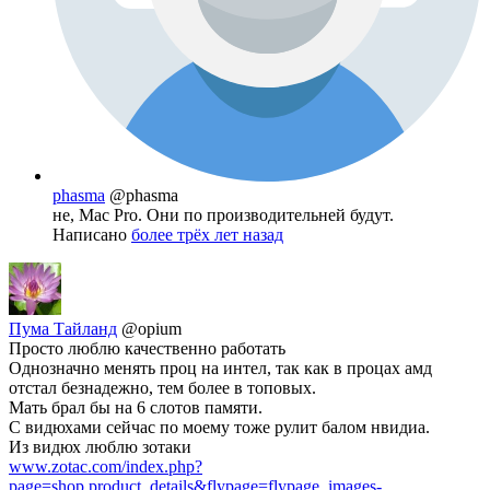
phasma
@phasma
не, Mac Pro. Они по производительней будут.
Написано
более трёх лет назад
Пума Тайланд
@opium
Просто люблю качественно работать
Однозначно менять проц на интел, так как в процах амд
отстал безнадежно, тем более в топовых.
Мать брал бы на 6 слотов памяти.
C видюхами сейчас по моему тоже рулит балом нвидиа.
Из видюх люблю зотаки
www.zotac.com/index.php?
page=shop.product_details&flypage=flypage_images-