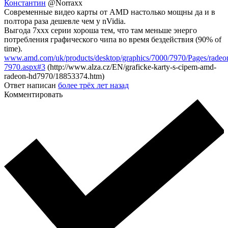
Константин
@Norraxx
Современные видео карты от AMD настолько мощны да и в
полтора раза дешевле чем у nVidia.
Выгода 7ххх серии хороша тем, что там меньше энерго
потребления графического чипа во время бездействия (90% of
time).
www.amd.com/uk/products/desktop/graphics/7000/7970/Pages/radeo
7970.aspx#3
(http://www.alza.cz/EN/graficke-karty-s-cipem-amd-
radeon-hd7970/18853374.htm)
Ответ написан
более трёх лет назад
Комментировать