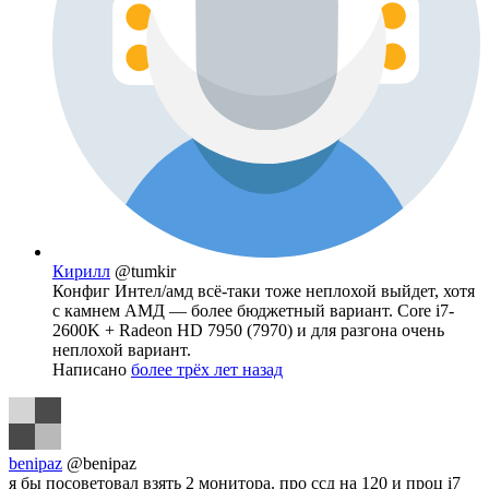
Кирилл
@tumkir
Конфиг Интел/амд всё-таки тоже неплохой выйдет, хотя
с камнем АМД — более бюджетный вариант. Core i7-
2600K + Radeon HD 7950 (7970) и для разгона очень
неплохой вариант.
Написано
более трёх лет назад
benipaz
@benipaz
я бы посоветовал взять 2 монитора. про ссд на 120 и проц i7