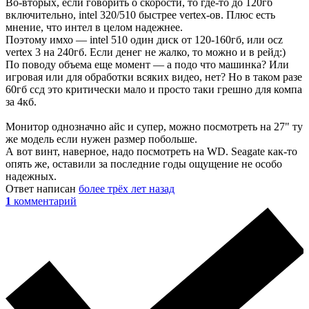
Во-вторых, если говорить о скорости, то где-то до 120гб
включительно, intel 320/510 быстрее vertex-ов. Плюс есть
мнение, что интел в целом надежнее.
Поэтому имхо — intel 510 один диск от 120-160гб, или ocz
vertex 3 на 240гб. Если денег не жалко, то можно и в рейд:)
По поводу объема еще момент — а подо что машинка? Или
игровая или для обработки всяких видео, нет? Но в таком разе
60гб ссд это критически мало и просто таки грешно для компа
за 4кб.
Монитор однозначно айс и супер, можно посмотреть на 27" ту
же модель если нужен размер побольше.
А вот винт, наверное, надо посмотреть на WD. Seagate как-то
опять же, оставили за последние годы ощущение не особо
надежных.
Ответ написан
более трёх лет назад
1
комментарий