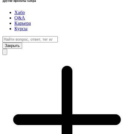
другие проекты хабра
Хабр
Q&A
Карьера
Курсы
Закрыть