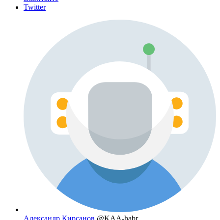
Twitter
Александр Кирсанов
@KAA-habr