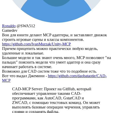
Ronaldo
@SWA512
Gamedev
Вон для юнити делают MCP адаптеры, и заставляют движок
строить игровые сцены и классы компонентов.
https://github.com/IvanMurzak/Unity-MCP
Причем прицепить можно практически любую модель,
удаленные и локальные.
Большие модели и так знают очень много, MCP позволяют "на
пальцах" пояснить модели что умеет адаптер и она сразу
начинает работать в системе.
Возможно для CAD систем тоже что то подобное есть.
Вот что выдал Джемини -
https://github.com/daobataotie/CAD-
MCP
CAD-MCP Server: Проект на GitHub, который
обеспечивает управление такими CAD-
программами, как AutoCAD, GstarCAD и
ZWCAD, с помощью текстовых команд. Он может
выполнять базовые операции черчения, управлять
слоями и сохранять файлы.