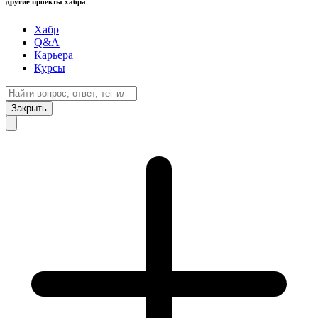
другие проекты хабра
Хабр
Q&A
Карьера
Курсы
Закрыть