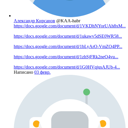
Александр Кирсанов
@KAA-habr
https://docs.google.com/document/d/1VKDhNYorUAh8xM...
https://docs.google.com/document/d/1ukawv5dSE0WR58...
https://docs.google.com/document/d/1bLyArO-VmZO4PP...
https://docs.google.com/document/d/1zhSjFRk2neO4vu...
https://docs.google.com/document/d/1G0HVqjusAJUb-4...
Написано
03 февр.