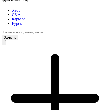
другие проекты хабра
Хабр
Q&A
Карьера
Курсы
Закрыть