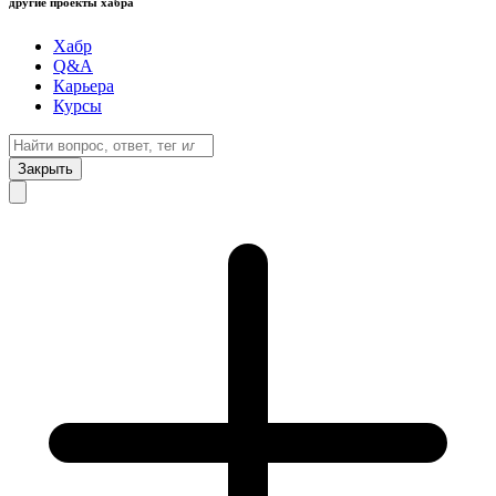
другие проекты хабра
Хабр
Q&A
Карьера
Курсы
Закрыть