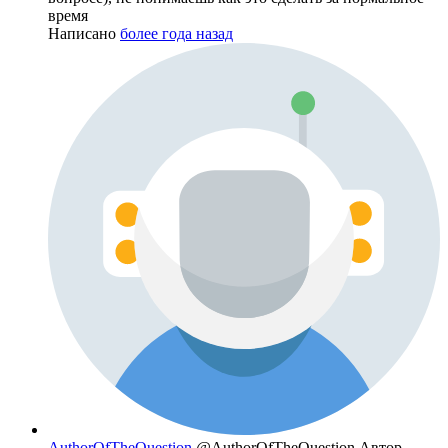
время
Написано
более года назад
AuthorOfTheQuestion
@AuthorOfTheQuestion
Автор