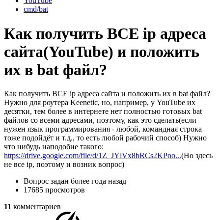
YouTube
cmd/bat
Как получить ВСЕ ip адреса
сайта(YouTube) и положить
их в bat файл?
Как получить ВСЕ ip адреса сайта и положить их в bat файл?
Нужно для роутера Keenetic, но, например, у YouTube их
десятки, тем более в интернете нет полностью готовых bat
файлов со всеми адресами, поэтому, как это сделать(если
нужен язык программирования - любой, командная строка
тоже подойдёт и т.д., то есть любой рабочий способ) Нужно
что нибудь наподобие такого:
https://drive.google.com/file/d/1Z_JYlVx8bRCs2KPoo...
(Но здесь
не все ip, поэтому и возник вопрос)
Вопрос задан
более года назад
17685 просмотров
11
комментариев